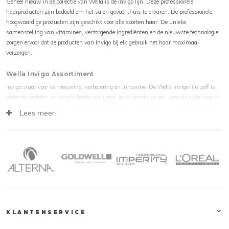
Geheel nieuw in de collectie van Wella is de Invigo lijn. Deze professionele
haarproducten zijn bedoeld om het salon gevoel thuis te ervaren. De professionele,
hoogwaardige producten zijn geschikt voor alle soorten haar. De unieke
samenstelling van vitamines, verzorgende ingrediënten en de nieuwste technologie
zorgen ervoor dat de producten van Invigo bij elk gebruik het haar maximaal
verzorgen.
Wella Invigo Assortiment
Invigo staat voor vernieuwing, verbetering en innovatie. De Wella Invigo lijn zelf is
onder te verdelen in verschillende sublijnen, ieder gericht op een bepaald type haar of
een bepaald probleem. De volgende producten zijn verkrijgbaar op kapperssolden.be:
Lees meer
Wella Invigo Color Brilliance
- Kleurbescherming voor gekleurd haar
Wella Invigo Color Brilliance Shampoo fijn en normaal haar
Wella Invigo Color Brilliance Shampoo weerbarstig haar
Wella Invigo Color Brilliance Miracle BB Spray
Wella Invigo Color Brilliance Conditioner fijn en normaal haar
Wella Invigo Color Brilliance Conditioner weerbarstig haar
Wella Invigo Color Brilliance Mask fijn en normaal haar
Wella Invigo Color Brilliance Mask weerbarstig haar
Wella Invigo Color Brilliance Vitamin Conditioning Mousse
Wella Invigo Color Brilliance Booster
KLANTENSERVICE