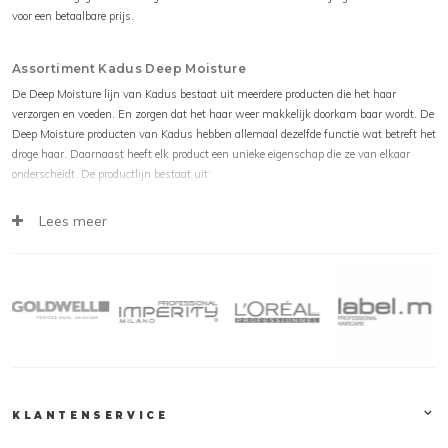
voor een betaalbare prijs.
Assortiment Kadus Deep Moisture
De Deep Moisture lijn van Kadus bestaat uit meerdere producten die het haar
verzorgen en voeden. En zorgen dat het haar weer makkelijk doorkam baar wordt. De
Deep Moisture producten van Kadus hebben allemaal dezelfde functie wat betreft het
droge haar. Daarnaast heeft elk product een unieke eigenschap die ze van elkaar
onderscheidt. De productlijn bestaat uit:
Lees meer
Kadus Deep Moisture Shampoo
Kadus Deep Moisture Leave-In Conditioning Spray
Kadus Deep Moisture Conditioner
Kadus Deep Moisture Intensive Mask
Naast de shampoo en conditioner zijn er van de Deep Moisture lijn van Kadus, ook de
producten die het haar een extra boost aan verzorging geven. Waaronder de Kadus
Deep Moisture Leave-In Conditioning Spray, hiervan krijgt het haar een prachtige
glans en de spry zorgt er voor dat het haar makkelijker door te kammen is. Ook houdt
het product de vochtbalans op peil en geeft het een prachtige glans mee. Het is
KLANTENSERVICE
makkelijk en zuinig in gebruik. Daarnaast is er nog het Kadus Deep Moisture