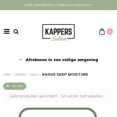
VOOR 23:30 BESTELD =VANDAAG VERSTUURD*
0
Afrekenen in een veilige omgeving
KADUS DEEP MOISTURE
HOME
/
MERKEN
/
KADUS
/
FILTER
Geen producten gevonden!...
Ga verder met winkelen