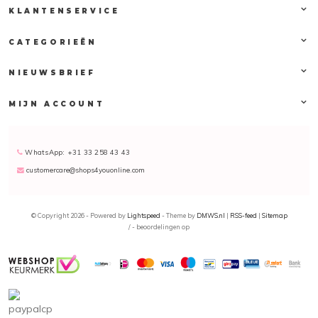
KLANTENSERVICE
CATEGORIEËN
NIEUWSBRIEF
MIJN ACCOUNT
WhatsApp: +31 33 258 43 43
customercare@shops4youonline.com
© Copyright 2026 - Powered by
Lightspeed
- Theme by
DMWS.nl
|
RSS-feed
|
Sitemap
/
-
beoordelingen op