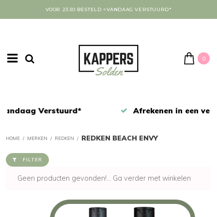
VOOR 23:30 BESTELD =VANDAAG VERSTUURD*
0
Afrekenen in een veilige omgeving
REDKEN BEACH ENVY
HOME
/
MERKEN
/
REDKEN
/
FILTER
Geen producten gevonden!...
Ga verder met winkelen