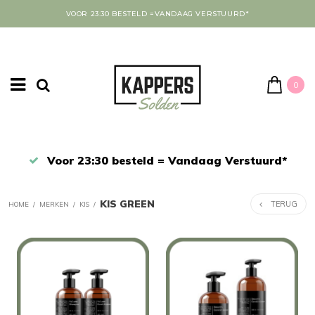
VOOR 23:30 BESTELD =VANDAAG VERSTUURD*
0
43
Voor 23:30 besteld = Vandaag Verstuurd*
KIS GREEN
TERUG
HOME
/
MERKEN
/
KIS
/