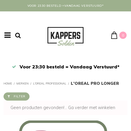
VOOR 23:30 BESTELD =VANDAAG VERSTUURD*
0
Afrekenen in een veilige omgeving
L'OREAL PRO LONGER
HOME
/
MERKEN
/
L'OREAL PROFESSIONAL
/
FILTER
Geen producten gevonden!...
Ga verder met winkelen