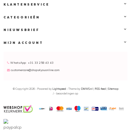
KLANTENSERVICE
CATEGORIEËN
NIEUWSBRIEF
MIJN ACCOUNT
WhatsApp: +31 33 258 43 43
customercare@shops4youonline.com
© Copyright 2026 - Powered by
Lightspeed
- Theme by
DMWS.nl
|
RSS-feed
|
Sitemap
/
-
beoordelingen op