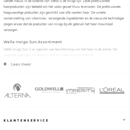
Geheel nieuw in de collectie van Wella is de Invigo lijn. Deze professionele
haarproducten zijn bedoeld om het salon gevoel thuis te ervaren. De professionele,
hoogwaardige producten zijn geschikt voor alle soorten haar. De unieke
samenstelling van vitamines, verzorgende ingrediënten en de nieuwste technologie
zorgen ervoor dat de producten van Invigo bij elk gebruik het haar maximaal
verzorgen.
Wella Invigo Sun Assortiment
Wella Invigo Sun is er speciaal voor bescherming van het haar in de zomer. De
volgende producten uit deze lijn zijn te vinden op onze website:
Wella Invigo Sun Hair Color Protection Spray
Lees meer
Wella Invigo Sun After Sun Cleansing Shampoo
Wella Invigo Sun After Sun Express Conditioner
Wella Collectie
De gehele
Wella
collectie, waaronder Invigo Sun, is te vinden op kapperssolden.be.
Deze producten zijn snel, veilig en eenvoudig online te bestellen. Natuurlijk tegen de
scherpste prijzen. Houd onze webshop in de gaten voor de laatste aanbiedingen,
acties en kortingscodes, zodat jij jouw favoriete product extra voordelig kunt bestellen.
KLANTENSERVICE
Klantendienst