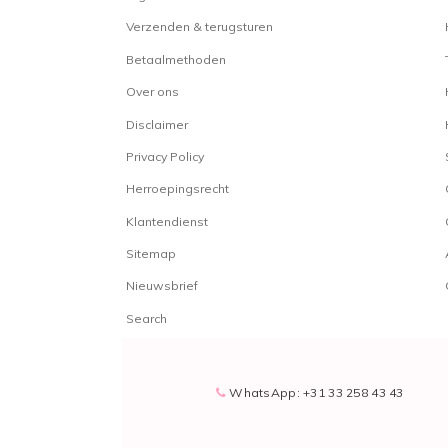
Verzenden & terugsturen
Betaalmethoden
Over ons
Disclaimer
Privacy Policy
Herroepingsrecht
Klantendienst
Sitemap
Nieuwsbrief
Search
WhatsApp: +31 33 258 43 43