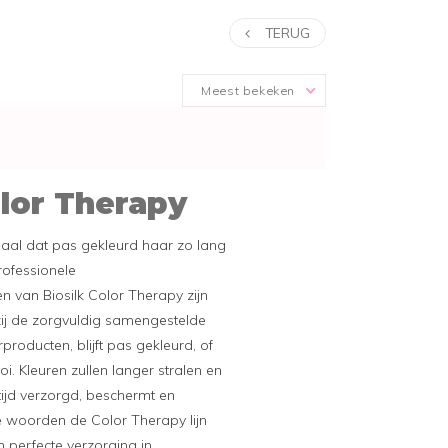
TERUG
Meest bekeken
olor Therapy
emaal dat pas gekleurd haar zo lang
professionele
 van Biosilk Color Therapy zijn
ij de zorgvuldig samengestelde
producten, blijft pas gekleurd, of
. Kleuren zullen langer stralen en
tijd verzorgd, beschermt en
e woorden de Color Therapy lijn
n perfecte verzorging in