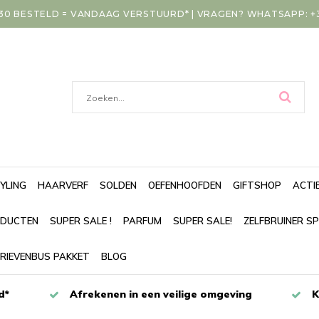
30 BESTELD = VANDAAG VERSTUURD* | VRAGEN? WHATSAPP: +31
YLING
HAARVERF
SOLDEN
OEFENHOOFDEN
GIFTSHOP
ACTI
DUCTEN
SUPER SALE !
PARFUM
SUPER SALE!
ZELFBRUINER S
RIEVENBUS PAKKET
BLOG
d*
Afrekenen in een veilige omgeving
K