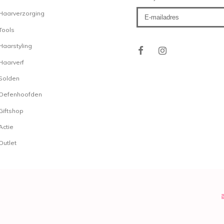
beschermend laagje om 
Haarverzorging
stralen van de zon geen 
Tegelijkertijd zorgen ing
Tools
de kleur tijdens het wasse
Haarstyling
minder vervaagt.
Haarverf
Dus wanneer men langer 
Solden
genieten, is het aan te 
Oefenhoofden
bestemde producten te g
kleur langer blijft zoals
Giftshop
complete professionele v
Actie
shampoo, een conditione
Outlet
in treatment
, maken de C
compleet!
De Biosilk
bestaat uit
BIOSILK Color Therapy