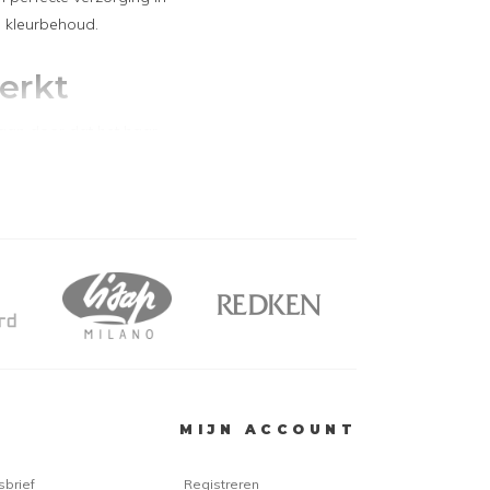
 kleurbehoud.
erkt
taan door dat het haar
ormale shampoo wordt gewassen,
en ingrediënten die er voor
everfd haar sneller dof wordt
er zullen stralen. Een andere
zon. De U.V. stralen van onze grote
an bijdragen dat het haar uitdroogt
nder laat glanzen. Dat is uiteraard
m heeft Biosilk de
Color Therapy
rvoor dat het haar beschermt
MIJN ACCOUNT
V straling. De Biosilk Color
n er namelijk voor dat er een
sbrief
Registreren