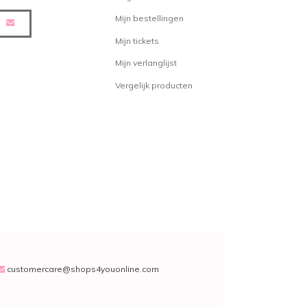
het haar ontstaat waardoor de
Mijn bestellingen
invloed hebben op het haar.
rediënten als Maracuja ervoor dat
Mijn tickets
n van het haar niet, of in elk geval
Mijn verlanglijst
Vergelijk producten
van levendige kleuren wil
raden om speciaal daarvoor
ebruiken die ervoor zorgen dat de
 deze daarvoor bedoeld is. De
erzorgingslijn bestaande uit een
r, een haar masker, en een
leave
olor Therapy van Biosilk
 Color Therapy lijn
customercare@shops4youonline.com
:
 Shampoo