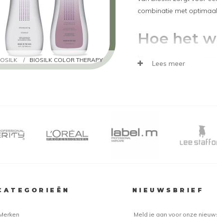
combinatie met optimaal
Hoe het w
Kleurvervaging kan onts
IOSILK
/
BIOSILK COLOR THERAPY
Lees meer
bijvoorbeeld met een n
in normale shampoos zitt
kunnen zorgen dat pas g
waardoor de kleuren mind
schadelijke factor is de 
gele vriend, kunnen er a
en de stralen de kleur mi
niet de bedoeling. Daaro
lijn ontwikkeld.
Deze producten zorgen e
CATEGORIEËN
NIEUWSBRIEF
wordt voor bijvoorbeeld U
Therapy producten zorge
Merken
Meld je aan voor onze nieuw