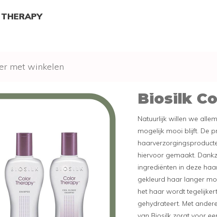
R THERAPY
er met winkelen
Biosilk C
Natuurlijk willen we all
mogelijk mooi blijft. De 
haarverzorgingsproducten
hiervoor gemaakt. Dankz
ingrediënten in deze haar
gekleurd haar langer mooi
het haar wordt tegelijker
gehydrateert. Met ander
van Biosilk zorgt voor ee