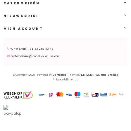
CATEGORIEËN
via
customercare@shops4youonline.com
. Wij zijn ook te vinden
via
Facebook
of
Instagram
.
NIEUWSBRIEF
MIJN ACCOUNT
WhatsApp: +31 33 258 43 43
customercare@shops4youonline.com
© Copyright 2026 - Powered by
Lightspeed
- Theme by
DMWS.nl
|
RSS-feed
|
Sitemap
/
-
beoordelingen op