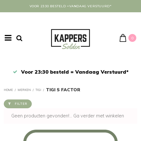
VOOR 23:30 BESTELD =VANDAAG VERSTUURD*
0
Afrekenen in een veilige omgeving
TIGI S FACTOR
HOME
/
MERKEN
/
TIGI
/
FILTER
Geen producten gevonden!...
Ga verder met winkelen