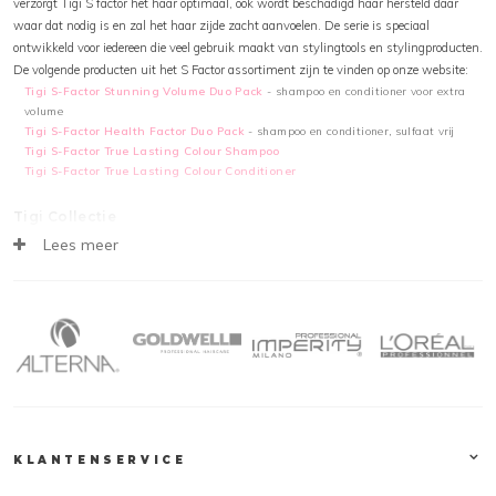
verzorgt Tigi S factor het haar optimaal, ook wordt beschadigd haar hersteld daar
waar dat nodig is en zal het haar zijde zacht aanvoelen. De serie is speciaal
ontwikkeld voor iedereen die veel gebruik maakt van stylingtools en stylingproducten.
De volgende producten uit het S Factor assortiment zijn te vinden op onze website:
Tigi S-Factor Stunning Volume Duo Pack
- shampoo en conditioner voor extra
volume
Tigi S-Factor Health Factor Duo Pack
- shampoo en conditioner, sulfaat vrij
Tigi S-Factor True Lasting Colour Shampoo
Tigi S-Factor True Lasting Colour Conditioner
Tigi Collectie
Lees meer
De gehele
Tigi
collectie, waaronder Tigi S Factor, is te vinden op kapperssolden.be.
Deze producten zijn snel, veilig en eenvoudig online te bestellen. Natuurlijk tegen de
scherpste prijzen. Houd onze webshop in de gaten voor de laatste aanbiedingen,
acties en kortingscodes, zodat jij jouw favoriete product extra voordelig kunt bestellen.
Klantendienst
Op Kapperssolden.be bieden wij een groot gamma professionele haarproducten aan,
tegen de beste promoties! Alle orders worden verstuurd vanuit ons logistiek magazijn
in het midden van het land. Honderden pakketten verlaten dagelijks ons magazijn op
KLANTENSERVICE
weg naar een tevreden klant. Voor vragen over producten of leveringen, contacteer
gerust onze klantendienst. Wij zijn te bereiken op 03 304 82 77 of