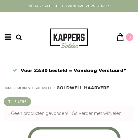
VOOR 23:30 BESTELD =VANDAAG VERSTUURD*
0
Afrekenen in een veilige omgeving
GOLDWELL HAARVERF
HOME
/
MERKEN
/
GOLDWELL
/
FILTER
Geen producten gevonden!...
Ga verder met winkelen