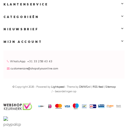
KLANTENSERVICE
CATEGORIEËN
NIEUWSBRIEF
MIJN ACCOUNT
WhatsApp: +31 33 258 43 43
customercare@shops4youonline.com
© Copyright 2026 - Powered by
Lightspeed
- Theme by
DMWS.nl
|
RSS-feed
|
Sitemap
/
-
beoordelingen op