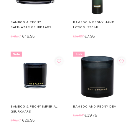
BAMBOO & PEONY
BAMBOO & PEONY HAND
BALTHAZAR GEURKAARS
LOTION, 390 ML
€49,95
€7,95
€72,85
€16,85
Sale
Sale
BAMBOO & PEONY IMPERIAL
BAMBOO AND PEONY DEMI
GEURKAARS
€19,75
€28,64
€29,95
€43,85