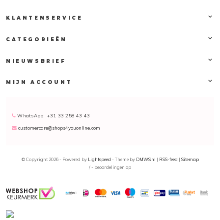
KLANTENSERVICE
CATEGORIEËN
NIEUWSBRIEF
MIJN ACCOUNT
WhatsApp: +31 33 258 43 43
customercare@shops4youonline.com
© Copyright 2026 - Powered by
Lightspeed
- Theme by
DMWS.nl
|
RSS-feed
|
Sitemap
/
-
beoordelingen op