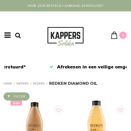
VOOR 23:30 BESTELD =VANDAAG VERSTUURD*
0
Afrekenen in een veilige omgeving
REDKEN DIAMOND OIL
HOME
/
MERKEN
/
REDKEN
/
FILTER
Sale