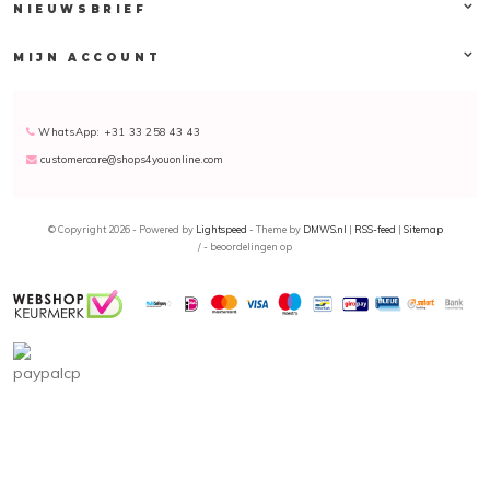
NIEUWSBRIEF
MIJN ACCOUNT
WhatsApp: +31 33 258 43 43
customercare@shops4youonline.com
© Copyright 2026 - Powered by
Lightspeed
- Theme by
DMWS.nl
|
RSS-feed
|
Sitemap
/
-
beoordelingen op