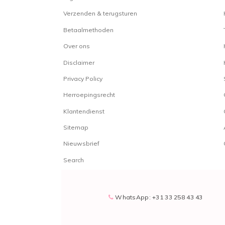
Verzenden & terugsturen
Betaalmethoden
Over ons
Disclaimer
Privacy Policy
Herroepingsrecht
Klantendienst
Sitemap
Nieuwsbrief
Search
WhatsApp: +31 33 258 43 43