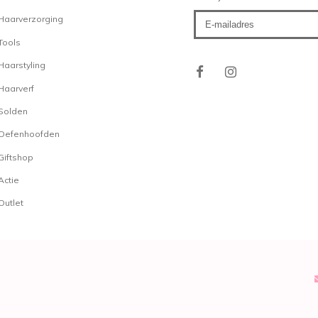
Uniq One Haartreatme
Haarverzorging
CHI Infra Treatment
Tools
Indola Wonder Treatme
Haarstyling
Snelle levering
Alle orders worden verst
Haarverf
in het midden van het la
Solden
dagelijks ons magazijn 
Oefenhoofden
klant. Mochten er vragen 
Giftshop
wilt advies over bijvoorbe
bent benieuwd wanneer j
Actie
dan staat onze klantense
Outlet
klantenservice is telefon
77, of via
customercare@