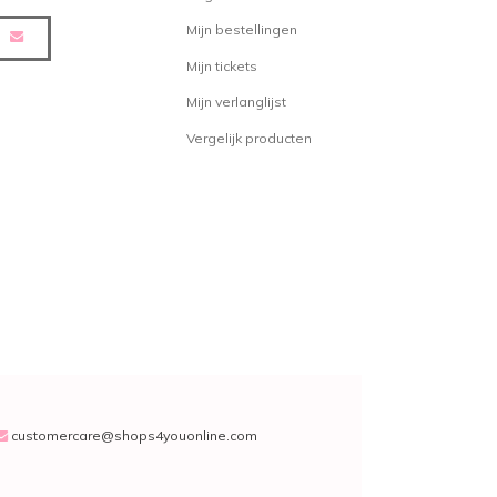
nt
Mijn bestellingen
Mijn tickets
nt
Mijn verlanglijst
uurd vanuit ons logistiek magazijn
Vergelijk producten
nd. Honderden pakketten verlaten
op weg naar een tevreden
zijn over een bepaald product, je
eld het verven van je haar, of je
e pakketje precies wordt geleverd,
rvice voor je klaar. Onze
isch te bereiken op +32 (0)3 304 82
shops4youonline.com
.
customercare@shops4youonline.com