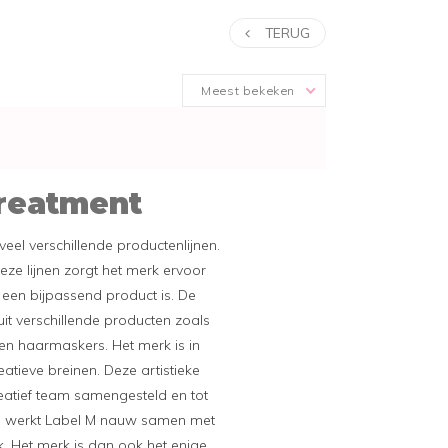
TERUG
Meest bekeken
reatment
eel verschillende productenlijnen.
deze lijnen zorgt het merk ervoor
 een bijpassend product is. De
uit verschillende producten zoals
en haarmaskers. Het merk is in
eatieve breinen. Deze artistieke
atief team samengesteld en tot
 werkt Label M nauw samen met
 Het merk is dan ook het enige