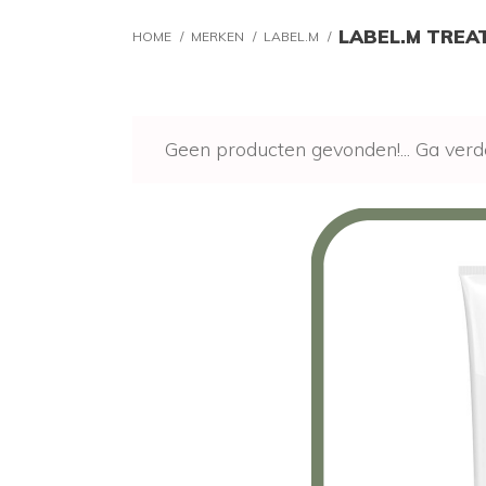
LABEL.M TREA
HOME
/
MERKEN
/
LABEL.M
/
Geen producten gevonden!...
Ga verd