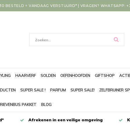
30 BESTELD = VANDAAG VERSTUURD* | VRAGEN? WHATSAPP: +31
YLING
HAARVERF
SOLDEN
OEFENHOOFDEN
GIFTSHOP
ACTI
DUCTEN
SUPER SALE !
PARFUM
SUPER SALE!
ZELFBRUINER S
RIEVENBUS PAKKET
BLOG
d*
Afrekenen in een veilige omgeving
K