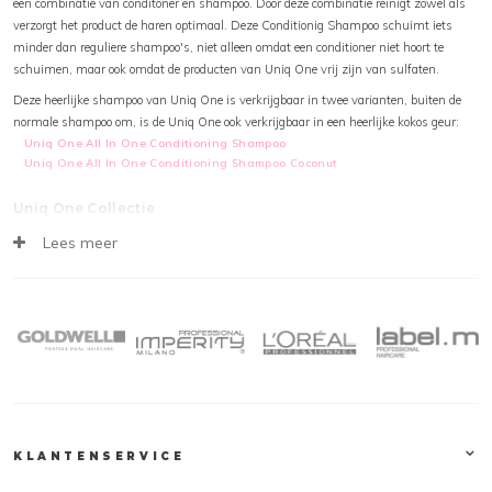
een combinatie van conditoner en shampoo. Door deze combinatie reinigt zowel als
verzorgt het product de haren optimaal. Deze Conditionig Shampoo schuimt iets
minder dan reguliere shampoo's, niet alleen omdat een conditioner niet hoort te
schuimen, maar ook omdat de producten van Uniq One vrij zijn van sulfaten.
Deze heerlijke shampoo van Uniq One is verkrijgbaar in twee varianten, buiten de
normale shampoo om, is de Uniq One ook verkrijgbaar in een heerlijke kokos geur:
Uniq One All In One Conditioning Shampoo
Uniq One All In One Conditioning Shampoo Coconut
Uniq One Collectie
De gehele
Uniq One
collectie, waaronder Shampoo, is te vinden op kapperssolden.be.
Lees meer
Deze producten zijn snel, veilig en eenvoudig online te bestellen. Natuurlijk tegen de
scherpste prijzen. Houd onze webshop in de gaten voor de laatste aanbiedingen,
acties en kortingscodes, zodat jij jouw favoriete product extra voordelig kunt bestellen.
Klantendienst
Op Kapperssolden.be bieden wij een groot gamma professionele haarproducten aan,
tegen de beste promoties! Alle orders worden verstuurd vanuit ons logistiek magazijn
in het midden van het land. Honderden pakketten verlaten dagelijks ons magazijn op
weg naar een tevreden klant. Voor vragen over producten of leveringen, contacteer
KLANTENSERVICE
gerust onze klantendienst. Wij zijn te bereiken op 03 304 82 77 of