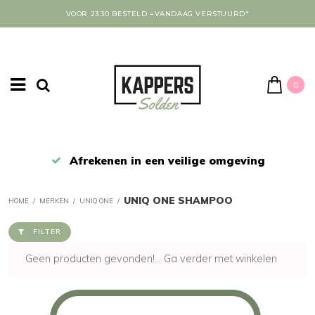
VOOR 23:30 BESTELD =VANDAAG VERSTUURD*
0
Afrekenen in een veilige omgeving
UNIQ ONE SHAMPOO
HOME
/
MERKEN
/
UNIQ ONE
/
FILTER
Geen producten gevonden!...
Ga verder met winkelen