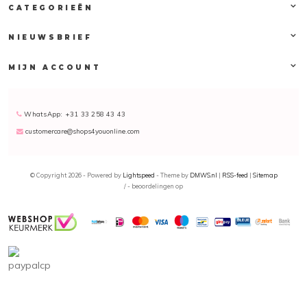
via
customercare@shops4youonline.com
. Wij zijn ook te vinden
CATEGORIEËN
via
Facebook
of
Instagram
.
NIEUWSBRIEF
MIJN ACCOUNT
WhatsApp: +31 33 258 43 43
customercare@shops4youonline.com
© Copyright 2026 - Powered by
Lightspeed
- Theme by
DMWS.nl
|
RSS-feed
|
Sitemap
/
-
beoordelingen op