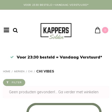
VOOR 23:30 BESTELD =VANDAAG VERSTUURD*
0
Afrekenen in een veilige omgeving
CHI VIBES
HOME
/
MERKEN
/
CHI
/
FILTER
Geen producten gevonden!...
Ga verder met winkelen