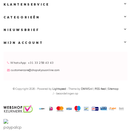
KLANTENSERVICE
CATEGORIEËN
NIEUWSBRIEF
MIJN ACCOUNT
WhatsApp: +31 33 258 43 43
customercare@shops4youonline.com
© Copyright 2026 - Powered by
Lightspeed
- Theme by
DMWS.nl
|
RSS-feed
|
Sitemap
/
-
beoordelingen op