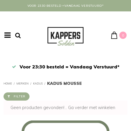
VOOR 23:30 BESTELD =VANDAAG VERSTUURD*
0
Afrekenen in een veilige omgeving
KADUS MOUSSE
HOME
/
MERKEN
/
KADUS
/
FILTER
Geen producten gevonden!...
Ga verder met winkelen