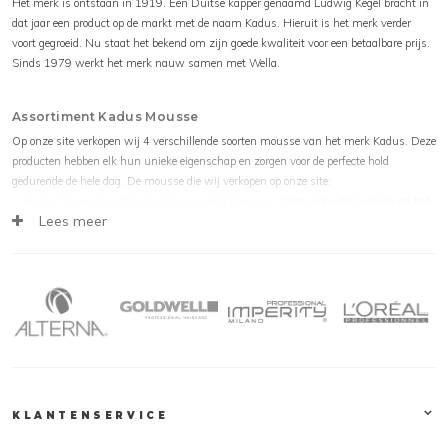
Het merk is ontstaan in 1919. Een Duitse kapper genaamd Ludwig Kegel bracht in
dat jaar een product op de markt met de naam Kadus. Hieruit is het merk verder
voort gegroeid. Nu staat het bekend om zijn goede kwaliteit voor een betaalbare prijs.
Sinds 1979 werkt het merk nauw samen met Wella.
Assortiment Kadus Mousse
Op onze site verkopen wij 4 verschillende soorten mousse van het merk Kadus. Deze
producten hebben elk hun unieke eigenschap en zorgen voor de perfecte hold
gedurende de hele dag. De mousse die wij verkopen op onze site:
Kadus Dramatize It Extra Strong Hold Mousse
: zorgt voor extra volume en het
Lees meer
laat geen plakkerige resten achter. De mousse houdt het haar tot wel 24 uur lang
in model en is makkelijk uit te wassen.
Kadus Lift It Root Mousse
: zorgt voor elasticiteit en veerkracht in het haar. Het
haar wordt ultiem gehydrateerd en verzogd.
Kadus Expand It Strong Hold Mousse
: zorgt voor extra volume. Het haar is niet
plakkerig na gebruik en het product is er gemakkelijk uit te borstelen.
Kadus Enhance It Mousse
: geeft een prachtige glans aan het haar. Ook
beschermt het tegen verschillende hittebronnen.
Kadus Collectie
Naast deze toffe leave-in producten heeft Kadus nog veel meer; neem een kijkje bij
KLANTENSERVICE
de
shampoos
of de
gels
bijvoorbeeld. De gehele
Kadus
collectie, waaronder Kadus