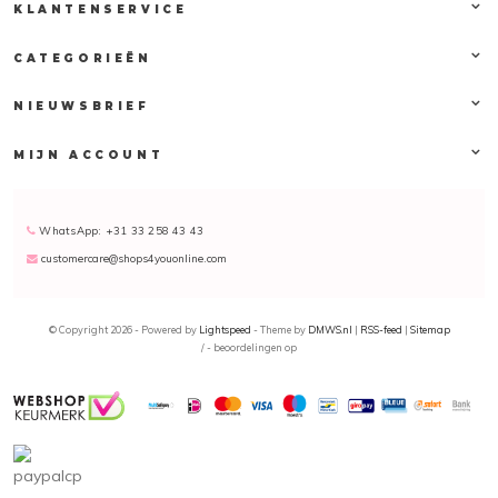
KLANTENSERVICE
CATEGORIEËN
NIEUWSBRIEF
MIJN ACCOUNT
WhatsApp: +31 33 258 43 43
customercare@shops4youonline.com
© Copyright 2026 - Powered by
Lightspeed
- Theme by
DMWS.nl
|
RSS-feed
|
Sitemap
/
-
beoordelingen op