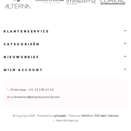
KLANTENSERVICE
CATEGORIEËN
NIEUWSBRIEF
MIJN ACCOUNT
WhatsApp: +31 33 258 43 43
customercare@shops4youonline.com
© Copyright 2026 - Powered by
Lightspeed
- Theme by
DMWS.nl
|
RSS-feed
|
Sitemap
/
-
beoordelingen op