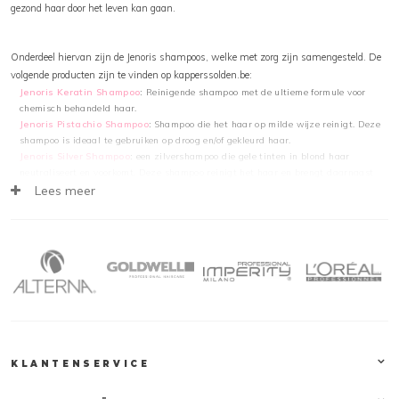
gezond haar door het leven kan gaan.
Onderdeel hiervan zijn de Jenoris shampoos, welke met zorg zijn samengesteld. De
volgende producten zijn te vinden op kapperssolden.be:
Jenoris Keratin Shampoo
:
Reinigende shampoo met de ultieme formule voor
chemisch behandeld haar.
Jenoris Pistachio Shampoo
:
Shampoo die het haar op milde wijze reinigt. Deze
shampoo is ideaal te gebruiken op droog en/of gekleurd haar.
Jenoris Silver Shampoo
:
een zilvershampoo die gele tinten in blond haar
neutraliseert en voorkomt. Deze shampoo reinigt het haar en brengt daarnaast
paarse pigmenten aan in het haar.
Lees meer
Jenoris Hair Loss Treatment Shampoo
:
Shampoo die haaruitval vermindert.
Deze shampoo reinigt het haar zeer effectief, waarbij er geen natuurlijke stoffen
verloren zullen gaan.
Ideaal te combineren met bovenstaande shampoos zijn uiteraard de bijbehorende
haarmaskers
van Jenoris.
Klantendienst
Op Kapperssolden.be bieden wij een groot gamma professionele haarproducten aan,
KLANTENSERVICE
tegen de beste promoties! Alle orders worden verstuurd vanuit ons logistiek magazijn
in het midden van het land. Honderden pakketten verlaten dagelijks ons magazijn op