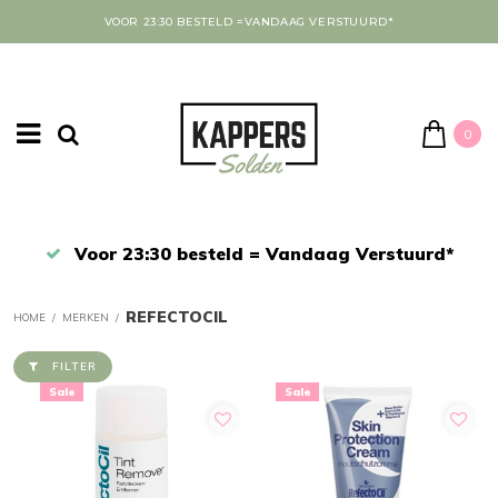
VOOR 23:30 BESTELD =VANDAAG VERSTUURD*
0
Afrekenen in een veilige omgeving
REFECTOCIL
HOME
/
MERKEN
/
FILTER
Sale
Sale