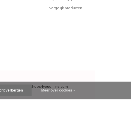
lend gezond haar.
Vergelijk producten
e Anti-Dandruff Shampoo
 Anti-Dandruff Lotion
 Anti-Dandruff Peeling
Anti-Dandruff Essential Oil
ducten reinigen de hoofdhuid en
lijn bestaat uit een shampoo, lotion
re Sebum-Regulating Shampoo
e Sebum-Regulating Lotion
 Sebum-Regulating Essential Oil
customercare@shops4youonline.com
roducten bestaan uit een
icht verbergen
Meer over cookies »
ssential oil. Deze producten zijn
e gevoelige hoofdhuid, ze reinigen
 kalmerend effect.
e Skin-Calming Shampoo
 Skin-Calming Lotion
e Skin-Calming Mud