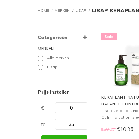
LISAP KERAPLA
HOME
/
MERKEN
/
LISAP
/
Sale
Categorieën
MERKEN
Alle merken
Lisap
Prijs instellen
KERAPLANT NATU
BALANCE-CONTR
€
LOTION, 150 ML
Lisap Keraplant Nat
Calming Lotion is e
to
die de gevoelige h
€10,95
€18,85
kalmeert.