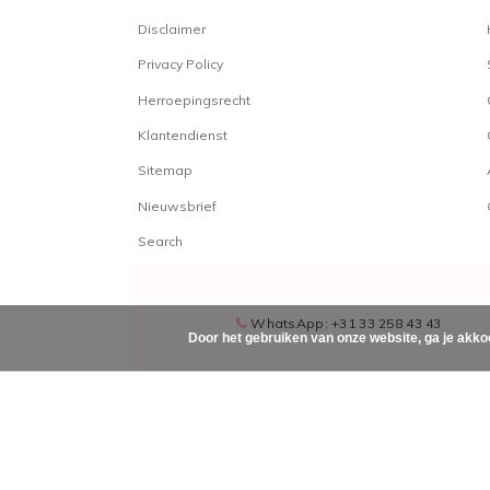
Disclaimer
Privacy Policy
Herroepingsrecht
Klantendienst
Sitemap
Nieuwsbrief
Search
WhatsApp: +31 33 258 43 43
Door het gebruiken van onze website, ga je akko
© Copyright 2026 - Powered by
Lightspeed
- Theme by
DMWS.
/
-
beoordelingen op