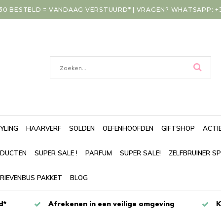
30 BESTELD = VANDAAG VERSTUURD* | VRAGEN? WHATSAPP: +31
YLING
HAARVERF
SOLDEN
OEFENHOOFDEN
GIFTSHOP
ACTI
DUCTEN
SUPER SALE !
PARFUM
SUPER SALE!
ZELFBRUINER S
RIEVENBUS PAKKET
BLOG
d*
Afrekenen in een veilige omgeving
K