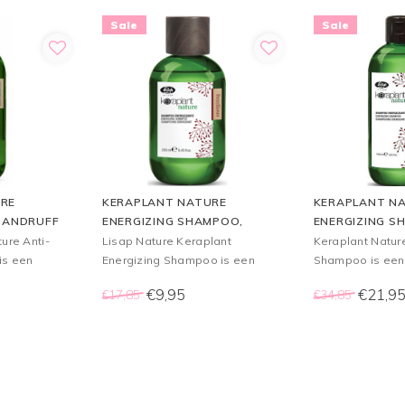
Sale
Sale
RE
KERAPLANT NATURE
KERAPLANT N
-DANDRUFF
ENERGIZING SHAMPOO,
ENERGIZING S
L
250ML
1000ML
ure Anti-
Lisap Nature Keraplant
Keraplant Natur
is een
Energizing Shampoo is een
Shampoo is een
kt is voor
herstellende shampoo die
geschikt is voo
€9,95
€21,9
€17,85
€34,85
ebben van
geschikt is voor mensen met
haaruitval.
haaruitval.