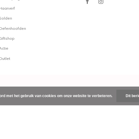
onzuiverheden voor stra
Haarverf
Lisap Keraplant Natur
Solden
Lisap Keraplant Nature
Lisap Keraplant Nature
Oefenhoofden
Lisap Keraplant Nature 
Giftshop
De Sebum-Regulating pro
Actie
herstellen de balans. De 
Outlet
en essential oil.
Lisap Keraplant Natu
Lisap Keraplant Natur
Lisap Keraplant Nature
De Lisap Skin-Calming p
ord met het gebruik van cookies om onze website te verbeteren.
Dit ber
shampoo, lotion, mud en e
speciaal gemaakt voor d
zorgvuldig en hebben een
Lisap Keraplant Natur
nl
|
RSS-feed
Lisap Keraplant Nature
Lisap Keraplant Natur