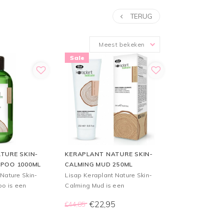
TERUG
Meest bekeken
Sale
TURE SKIN-
KERAPLANT NATURE SKIN-
POO 1000ML
CALMING MUD 250ML
Nature Skin-
Lisap Keraplant Nature Skin-
o is een
Calming Mud is een
chikt is voor
modderbehandeling voor de
5
€22,95
€44,85
ofdhuid.
gevoelige hoofdhuid die
onzuiverheden zorgvuldig