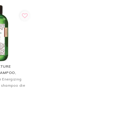
ATURE
HAMPOO,
e Energizing
 shampoo die
r mensen met
5