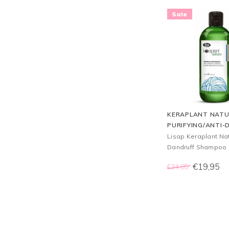
Sale
KERAPLANT NATU
PURIFYING/ANTI
SHAMPOO, 1000 M
Lisap Keraplant Nat
Dandruff Shampoo 
shampoo die geschi
€19,95
€34,85
mensen die last h
roos.