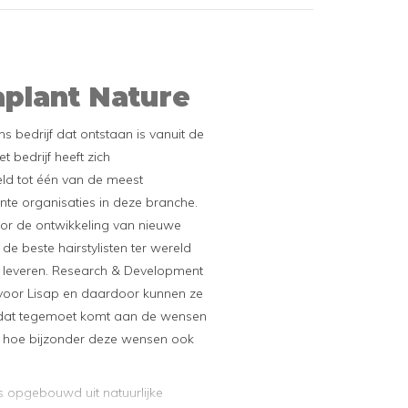
aplant Nature
ans bedrijf dat ontstaan is vanuit de
t bedrijf heeft zich
ld tot één van de meest
ënte organisaties in deze branche.
oor de ontwikkeling van nieuwe
 de beste hairstylisten ter wereld
e leveren. Research & Development
oor Lisap en daardoor kunnen ze
 dat tegemoet komt aan de wensen
 hoe bijzonder deze wensen ook
is opgebouwd uit natuurlijke