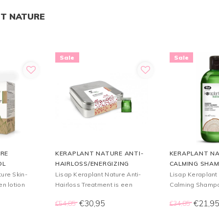
NT NATURE
Sale
Sale
RE
KERAPLANT NATURE ANTI-
KERAPLANT NA
OL
HAIRLOSS/ENERGIZING
CALMING SHAM
INTENSIVE TREATMENT
ure Skin-
Lisap Keraplant Nature Anti-
Lisap Keraplant 
6X8ML
en lotion
Hairloss Treatment is een
Calming Shampo
oofdhuid
behandeling voor het haar die
shampoo die ges
€30,95
€21,9
€54,85
€34,85
haaruitval tegengaat.
de gevoelige ho