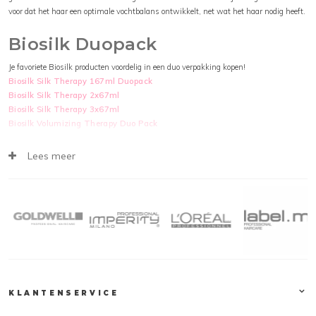
voor dat het haar een optimale vochtbalans ontwikkelt, net wat het haar nodig heeft.
Biosilk Duopack
Je favoriete Biosilk producten voordelig in een duo verpakking kopen!
Biosilk Silk Therapy 167ml Duopack
Biosilk Silk Therapy 2x67ml
Biosilk Silk Therapy 3x67ml
Biosilk Volumizing Therapy Duo Pack
Biosilk Silk Therapy
Lees meer
BIOSILK Silk Therapy is een gewichtloze, leave-in, verfrissende haarhersteller, met
zijde verrijkt. BIOSILK Silk Therapy repareert, kalmeert en beschermt alle haartypes.
Niet op dieren getest.
BIOSILK Silk Therapy is een uniek product waarmee zowel de structuur als glans
van het haar verbeterd wordt. BIOSILK Silk Therapy is geschikt voor normaal en
beschadigd haar.
Biosilk Volumizing Therapy Shampoo & Conditioner
KLANTENSERVICE
BioSilk Volumizing Therapy Shampoo is een heerlijke shampoo die het haar volume