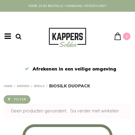
VOOR 23:30 BESTELD =VANDAAG VERSTUURD*
0
Afrekenen in een veilige omgeving
BIOSILK DUOPACK
HOME
/
MERKEN
/
BIOSILK
/
FILTER
Geen producten gevonden!...
Ga verder met winkelen