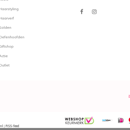
Haarstyling
Haarverf
Solden
Oefenhoofden
Giftshop
Actie
Outlet
nl
|
RSS-feed