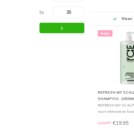
te houden en krulle
definiëren.
to
rekenen in een veilige omgeving
Klanten
Sale
REFRESH MY SCAL
SHAMPOO, 1000M
REFRESH MY SCALP
voor intensieve ho
verzorging voor all
€19,95
€49,85