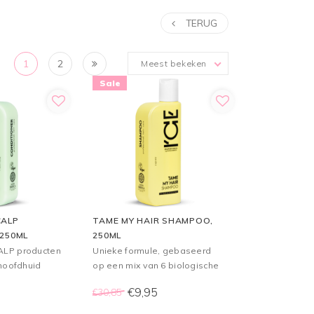
TERUG
1
2
Meest bekeken
Sale
CALP
TAME MY HAIR SHAMPOO,
 250ML
250ML
LP producten
Unieke formule, gebaseerd
 hoofdhuid
op een mix van 6 biologische
alle haartypes
oliën, hydrateert & voedt
€9,95
€30,85
golvend en krullend haar,
helpt kroezen onder controle