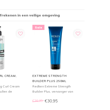
te houden en krullen te
definiëren.
 23:30 besteld = Vandaag Verstuurd*
Sale
RL CREAM,
EXTREME STRENGTH
BUILDER PLUS 250ML
g Curl Cream
Redken Extreme Strength
rullen de
Builder Plus, vervanger van
ze verdienen
Redken Deep Fuel Treatment.
5
€30,95
€36,35
ating Curl
Extreme Strength Builder Plus,
gan en
intensief voedend masker