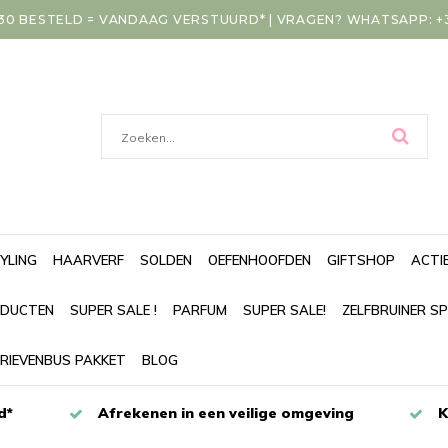
30 BESTELD = VANDAAG VERSTUURD* | VRAGEN? WHATSAPP: +31
YLING
HAARVERF
SOLDEN
OEFENHOOFDEN
GIFTSHOP
ACTI
DUCTEN
SUPER SALE !
PARFUM
SUPER SALE!
ZELFBRUINER S
RIEVENBUS PAKKET
BLOG
d*
Afrekenen in een veilige omgeving
K