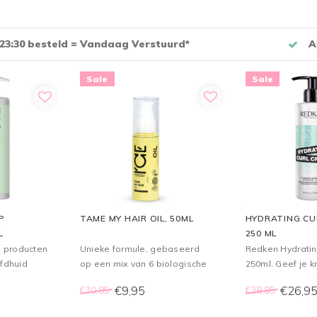
n te
dienst via WhatsApp: +31 33 258 43 43
Voor
Sale
Sale
P
TAME MY HAIR OIL, 50ML
HYDRATING CU
L
250 ML
 producten
Unieke formule, gebaseerd
Redken Hydratin
ofdhuid
op een mix van 6 biologische
250ml. Geef je k
e haartypes
olien, hydrateert & voedt
verzorging die 
€9,95
€26,9
€30,85
€38,85
golvend en krullend haar,
met Redken Hydr
helpt kroezen onder controle
Cream. Deze ve