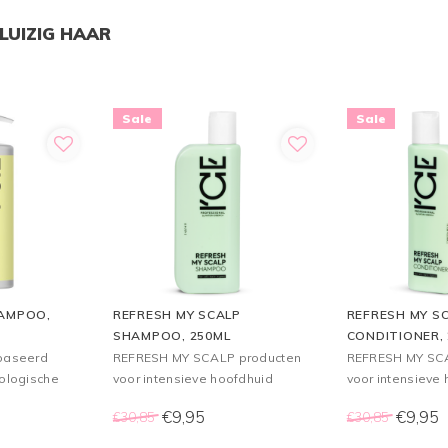
LUIZIG HAAR
Sale
Sale
HAMPOO,
REFRESH MY SCALP
REFRESH MY S
SHAMPOO, 250ML
CONDITIONER,
ebaseerd
REFRESH MY SCALP producten
REFRESH MY SCA
iologische
voor intensieve hoofdhuid
voor intensieve
 voedt
verzorging voor alle haartypes
verzorging voor 
€9,95
€9,95
€30,85
€30,85
 haar,
 controle