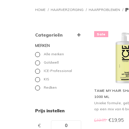
P
HOME
/
HAARVERZORGING
/
HAARPROBLEMEN
/
Sale
Categorieën
MERKEN
Alle merken
Goldwell
ICE-Professional
KIS
Redken
TAME MY HAIR S
1000 ML
Unieke formule, g
op een mix van 6 b
Prijs instellen
oliën, hydrateert &
€19,95
€49,85
golvend en krullend
€
helpt kroezen onder