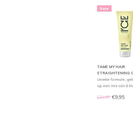
Sale
TAME MY HAIR
STRAIGHTENING 
100ML
Unieke formule, g
op een mix van 6 b
oliën, hydrateert &
€9,95
€30,85
golvend en krullend
helpt kroezen onder
te houden en krulle
definiëren.