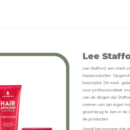
haar op
ieren
d haar. De
di
Lee Staff
Lee Stafford, een merk v
haarproducten. Opgerich
haarstylist. Dit merk, gelie
voor professionaliteit, ma
van de dingen die Staffor
creëren van zijn eigen ha
goed terug te zien in de
de producten.
Vanaf het moment dat de c