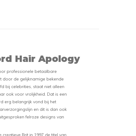
ord Hair Apology
oor professionele betaalbare
t door de gelijknamige bekende
fd bij celebrities, staat niet alleen
ar ook voor vrolijkheid. Dat is een
d erg belangrijk vond bij het
arverzorgingslijn en dit is dan ook
 uitgesproken felroze designs van
reatieve Brit in 1997 de titel van