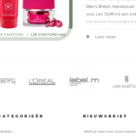
Men's British Hairdresser
was Lee Stafford een bek
van Meest Invloedrijke K
van het jaar. Niet alleen 
EE STAFFORD
/
LEE STAFFORD HAIR APOLOGY
producten hebben prijz
Lees meer
van het merk vallen in de
de Bigger Fatter Fuller 
De Hair Apology lijn van 
haarverzorgingslijn met 
haar de optimale verzorgi
volgende producten:
Hair Apology Shampoo
beschadigd haar. Geeft 
CATEGORIEËN
NIEUWSBRIEF
maakt het haar zacht en
Hair Apology Condition
voor gezonder, sterker e
Merken
Meld je aan voor onze nieuw