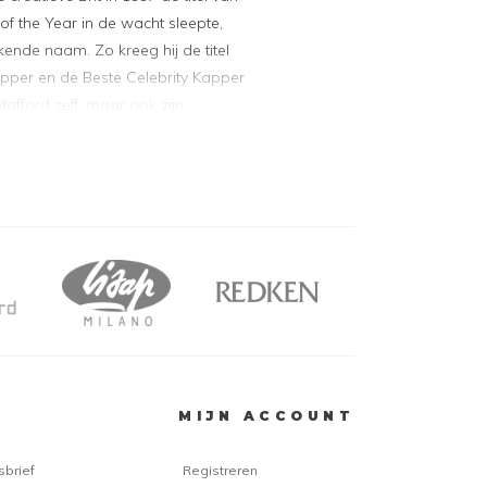
 of the Year in de wacht sleepte,
ende naam. Zo kreeg hij de titel
apper en de Beste Celebrity Kapper
Stafford zelf, maar ook zijn
en gewonnen. Vooral de shampoos
 smaak, met als bestseller
Shampoo.
Lee Stafford is een
verschillende producten om het
ng te geven. De lijn bestaat uit de
- sulfaatvrije, verzorgende shampoo voor
een milde reiniging, herstelt de vochtbalans en
MIJN ACCOUNT
 glad.
er
- herstelt droog en beschadigd haar en zorgt
n zachter haar.
sbrief
Registreren