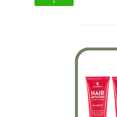
een spray die het 
maar liefst 10 man
voorziet van gezon
spray is verrijkt met
verschillende ingre