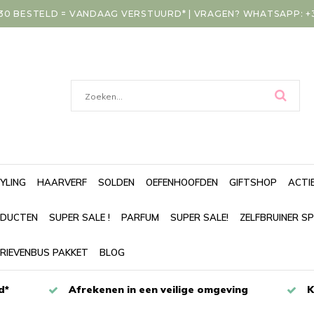
30 BESTELD = VANDAAG VERSTUURD* | VRAGEN? WHATSAPP: +31
YLING
HAARVERF
SOLDEN
OEFENHOOFDEN
GIFTSHOP
ACTI
DUCTEN
SUPER SALE !
PARFUM
SUPER SALE!
ZELFBRUINER S
RIEVENBUS PAKKET
BLOG
d*
Afrekenen in een veilige omgeving
K