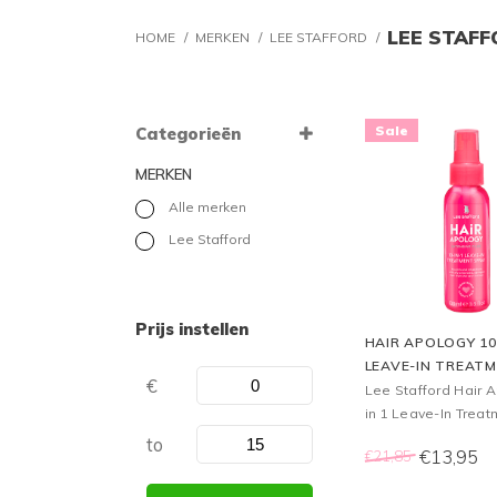
LEE STAFF
HOME
/
MERKEN
/
LEE STAFFORD
/
Sale
Categorieën
MERKEN
Alle merken
Lee Stafford
Prijs instellen
HAIR APOLOGY 10 
LEAVE-IN TREAT
€
SPRAY 100ML
Lee Stafford Hair 
in 1 Leave-In Treat
Spray, 100 ml. De 
to
€13,95
€21,85
Stafford Hair Apolo
Leave-In Treatment