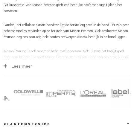
Dit kussentje van Mason Pearson geeft een heerlijke hoofdmassage tijdens het
borstelen.
Dankzij het cellulose plastic handvat ligt de borstel erg goed in de hand. Er zijn geen
scherpe randjes te vinden op de borstels van Mason Pearson. Ook produceert Mason
Pearson nog een paar originele houten ontwerpen die ook heerlijk in de hand liggen.
Mason Pearson is ook constant bezig met innoveren. Ook luistert het bedrijf goed
naar haar klanten. Zo heeft Mason Pearson, dankzij een vraag van een groot publiek,
een borstel ontworpen speciaal voor kinderen, en een borstel speciaal voor mannen
Lees meer
met minder haar.
De Borstels van Mason Pearson zijn ‘built to last’, oftewel, gemaakt om heel erg lang
mee te gaan. Dankzij krachtige materialen zal uw borstel jaren meegaan!
Bent u op zoek naar een heerlijke, professionele borstel? Dan zijn de borstels van
Mason Pearson perfect voor u! Probeer eens de Mason Pearson Haar Borstels, en u
zal meteen overtuigd zijn van de kwaliteit van de borstels van Mason Pearson.
KLANTENSERVICE