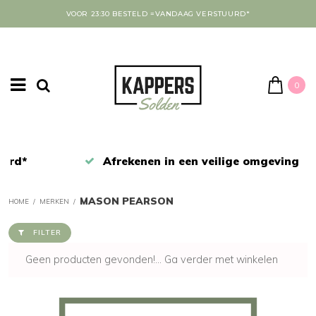
VOOR 23:30 BESTELD =VANDAAG VERSTUURD*
0
Afrekenen in een veilige omgeving
MASON PEARSON
HOME
/
MERKEN
/
FILTER
Geen producten gevonden!...
Ga verder met winkelen