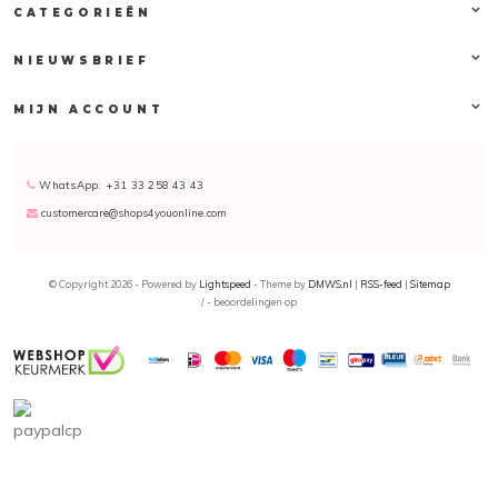
CATEGORIEËN
NIEUWSBRIEF
MIJN ACCOUNT
WhatsApp: +31 33 258 43 43
customercare@shops4youonline.com
© Copyright 2026 - Powered by
Lightspeed
- Theme by
DMWS.nl
|
RSS-feed
|
Sitemap
/
-
beoordelingen op