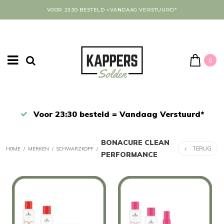
VOOR 23:30 BESTELD =VANDAAG VERSTUURD*
0
43
Voor 23:30 besteld = Vandaag Verstuurd*
BONACURE CLEAN
TERUG
HOME
/
MERKEN
/
SCHWARZKOPF
/
PERFORMANCE