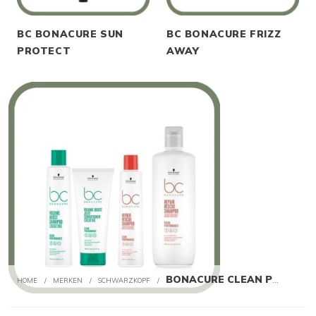
BC BONACURE SUN
BC BONACURE FRIZZ
PROTECT
AWAY
Le
me
BONACURE CLEAN PERFORMANCE
HOME
/
MERKEN
/
SCHWARZKOPF
/