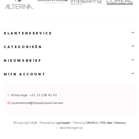
KLANTENSERVICE
CATEGORIEËN
NIEUWSBRIEF
MIJN ACCOUNT
WhatsApp: +31 33 258 43 43
customercare@shops4youonline.com
© Copyright 2026 - Powered by
Lightspeed
- Theme by
DMWS.nl
|
RSS-feed
|
Sitemap
/
-
beoordelingen op