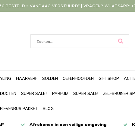
30 BESTELD = VANDAAG VERSTUURD* | VRAGEN? WHATSAPP: +31
YLING
HAARVERF
SOLDEN
OEFENHOOFDEN
GIFTSHOP
ACTI
DUCTEN
SUPER SALE !
PARFUM
SUPER SALE!
ZELFBRUINER S
RIEVENBUS PAKKET
BLOG
d*
Afrekenen in een veilige omgeving
K