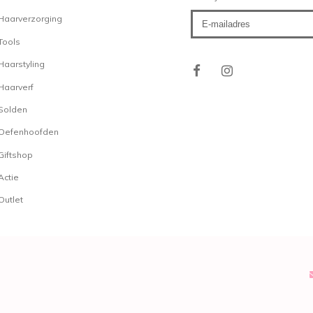
Haarverzorging
Tools
Haarstyling
Haarverf
Solden
Oefenhoofden
Giftshop
Actie
Outlet