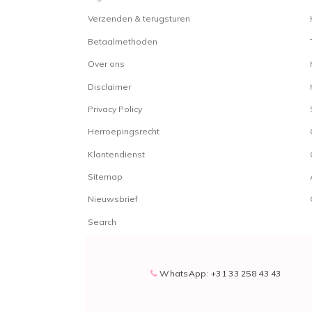
Verzenden & terugsturen
Betaalmethoden
Over ons
Disclaimer
Privacy Policy
Herroepingsrecht
Klantendienst
Sitemap
Nieuwsbrief
Search
WhatsApp: +31 33 258 43 43