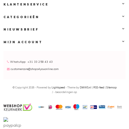
KLANTENSERVICE
CATEGORIEËN
NIEUWSBRIEF
MIJN ACCOUNT
WhatsApp: +31 33 258 43 43
customercare@shops4youonline.com
© Copyright 2026 - Powered by
Lightspeed
- Theme by
DMWS.nl
|
RSS-feed
|
Sitemap
/
-
beoordelingen op