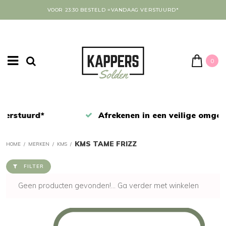
VOOR 23:30 BESTELD =VANDAAG VERSTUURD*
0
Afrekenen in een veilige omgeving
KMS TAME FRIZZ
HOME
/
MERKEN
/
KMS
/
FILTER
Geen producten gevonden!...
Ga verder met winkelen