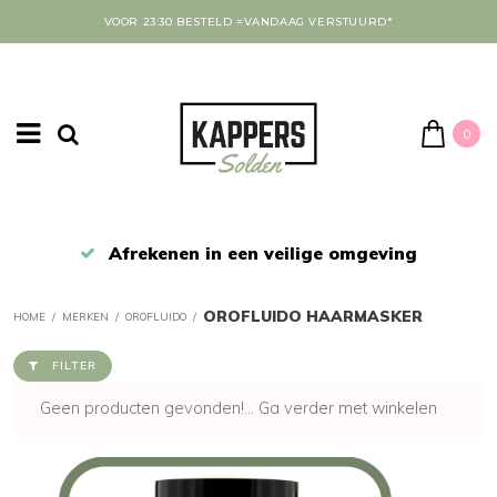
VOOR 23:30 BESTELD =VANDAAG VERSTUURD*
0
Afrekenen in een veilige omgeving
OROFLUIDO HAARMASKER
HOME
/
MERKEN
/
OROFLUIDO
/
FILTER
Geen producten gevonden!...
Ga verder met winkelen