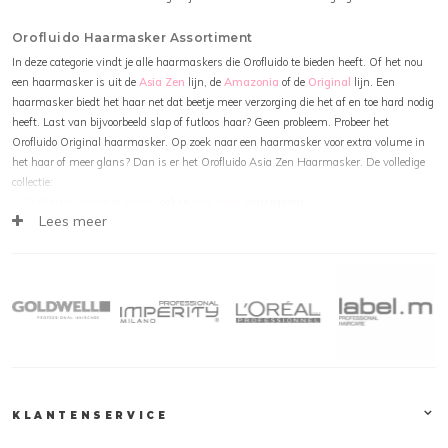
Orofluido Haarmasker Assortiment
In deze categorie vindt je alle haarmaskers die Orofluido te bieden heeft. Of het nou
een haarmasker is uit de
Asia Zen
lijn, de
Amazonia
of de
Original
lijn. Een
haarmasker biedt het haar net dat beetje meer verzorging die het af en toe hard nodig
heeft. Last van bijvoorbeeld slap of futloos haar? Geen probleem. Probeer het
Orofluido Original haarmasker. Op zoek naar een haarmasker voor extra volume in
het haar of meer glans? Dan is er het Orofluido Asia Zen Haarmasker. De volledige
collectie:
Orofluido Original Mask
, ook in
duo pack
verkrijgbaar
Lees meer
Orofluido Asia Zen Control Mask
, ook in
duo pack
verkrijgbaar
Orofluido Amazonia Mask
Orofluido Haarmasker kopen
De
Orofluido
producten zijn te vinden op Kapperssolden.be. Deze producten zijn snel,
veilig en eenvoudig online te bestellen. Natuurlijk tegen de scherpste prijzen. Houdt
onze webshop in de gaten voor de laatste aanbiedingen, acties en kortingscodes,
zodat jij jouw favoriete product extra voordelig kunt bestellen.
KLANTENSERVICE
Klantendienst
Op Kapperssolden.be bieden wij een groot gamma professionele haarproducten aan,