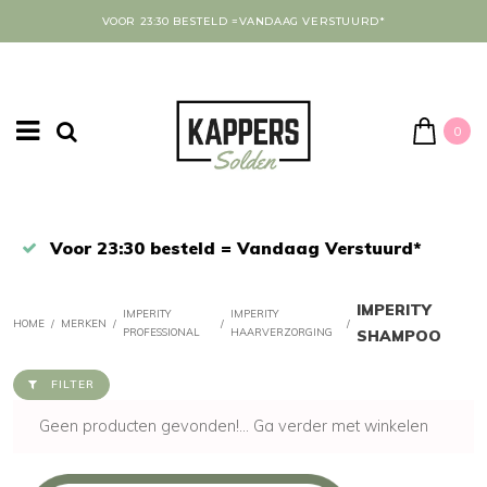
VOOR 23:30 BESTELD =VANDAAG VERSTUURD*
0
Afrekenen in een veilige omgeving
IMPERITY
IMPERITY
IMPERITY
HOME
/
MERKEN
/
/
/
PROFESSIONAL
HAARVERZORGING
SHAMPOO
FILTER
Geen producten gevonden!...
Ga verder met winkelen