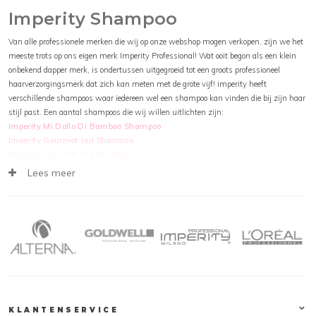
Imperity Shampoo
Van alle professionele merken die wij op onze webshop mogen verkopen, zijn we het
meeste trots op ons eigen merk Imperity Professional! Wat ooit begon als een klein
onbekend dapper merk, is ondertussen uitgegroeid tot een groots professioneel
haarverzorgingsmerk dat zich kan meten met de grote vijf! imperity heeft
verschillende shampoos waar iedereen wel een shampoo kan vinden die bij zijn haar
stijl past. Een aantal shampoos die wij willen uitlichten zijn:
Imperity Mi Dollo Di Bamboo Shampoo
Imperity Gourmet Jad Shampoo
Imperity Gourmet Vie Shampoo
Imperity Blonderator Silver Shampoo
Lees meer
Imperity Mi Dollo Di Bamboo Shampoo
Zoek jij een shampoo die het haar optimaal verzorgd en ook nog eens heerlijk ruikt?
dan is de IMPERITY Organic Mi Dollo Di Bamboo Shampoo het product wat jij nodig
hebt! IMPERITY Organic Mi Dollo Di Bamboo Shampoo is verwerkt met bamboo
extracten, deze extracten bevatten alle benodigheden die het haar nodig heeft voor een
optimale verzorging! IMPERITY Organic Mi Dollo Di Bamboo Shampoo bevat alleen
organische bestandsdelen en is volledig vrij van SLS, Silliconen, parabenen en
kleurstoffen.
KLANTENSERVICE