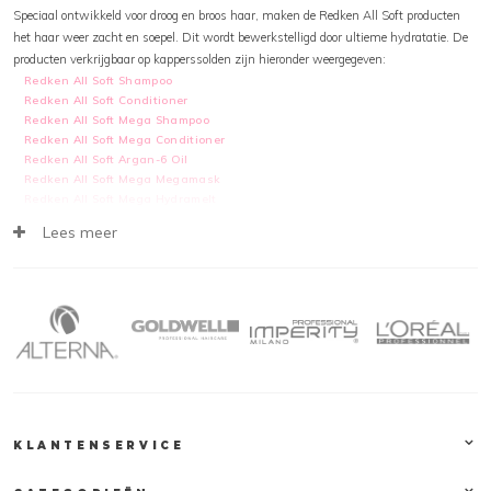
Speciaal ontwikkeld voor droog en broos haar, maken de Redken All Soft producten
het haar weer zacht en soepel. Dit wordt bewerkstelligd door ultieme hydratatie. De
producten verkrijgbaar op kapperssolden zijn hieronder weergegeven:
Redken All Soft Shampoo
Redken All Soft Conditioner
Redken All Soft Mega Shampoo
Redken All Soft Mega Conditioner
Redken All Soft Argan-6 Oil
Redken All Soft Mega Megamask
Redken All Soft Mega Hydramelt
Lees meer
Redken Collectie
De gehele
Redken
collectie, waaronder Redken All Soft, is te vinden op
kapperssolden.be. Deze producten zijn snel, veilig en eenvoudig online te bestellen.
Natuurlijk tegen de scherpste prijzen. Houd onze webshop in de gaten voor de laatste
aanbiedingen, acties en kortingscodes, zodat jij jouw favoriete product extra voordelig
kunt bestellen.
Klantendienst
KLANTENSERVICE
Op Kapperssolden.be bieden wij een groot gamma professionele haarproducten aan,
tegen de beste promoties! Alle orders worden verstuurd vanuit ons logistiek magazijn