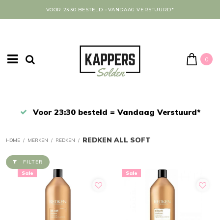
VOOR 23:30 BESTELD =VANDAAG VERSTUURD*
0
Afrekenen in een veilige omgeving
REDKEN ALL SOFT
HOME
/
MERKEN
/
REDKEN
/
FILTER
Sale
Sale