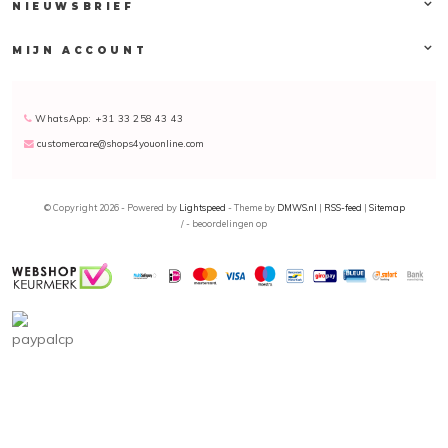
NIEUWSBRIEF
MIJN ACCOUNT
WhatsApp: +31 33 258 43 43
customercare@shops4youonline.com
© Copyright 2026 - Powered by
Lightspeed
- Theme by
DMWS.nl
|
RSS-feed
|
Sitemap
/
-
beoordelingen op