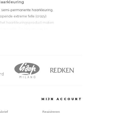
aarkleuring
en semi-permanente haarkleuring,
lopende extreme felle (crazy)
n het haarkleuringsproduct maken
l mogelijk. De kleuren van La
s kunnen eenvoudig worden
ar en natuurlijke tinten, toch voor
ale resultaat kunnen de kleuren
worden aangebracht op
eer brede scala aan kleuren van La
en. Op deze manier ontstaan er
jds en origineel zijn. Voor het beste
ltaat, brengt u de verf aan op zeer
ehandeld (gebleekt) haar.
MIJN ACCOUNT
hite toner is het zelfs mogelijk
en. De haarkleuring is
sbrief
Registreren