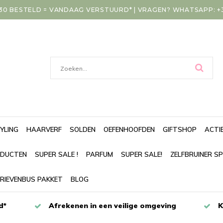
30 BESTELD = VANDAAG VERSTUURD* | VRAGEN? WHATSAPP: +31
YLING
HAARVERF
SOLDEN
OEFENHOOFDEN
GIFTSHOP
ACTI
DUCTEN
SUPER SALE !
PARFUM
SUPER SALE!
ZELFBRUINER S
RIEVENBUS PAKKET
BLOG
d*
Afrekenen in een veilige omgeving
K