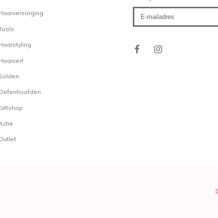
gebruiksklaar, er dient
Haarverzorging
worden. Dat maakt het kl
een stuk eenvoudiger! La
Tools
nieuwe kleuren en tonen 
Haarstyling
dan ook zeker waar om d
Haarverf
Solden
Een Top Tip: Als u uw har
kleur juist extra goed b
Oefenhoofden
de
La Riche Directions C
Giftshop
Riche Directions Colour P
Actie
La Riche Directions
Outlet
La Riche Directions Colo
kleuring. Voordat u het 
eerst gebleekt worden an
bereikt worden. U kunt La
met elkaar mixen voor n