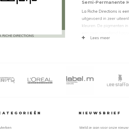
Semi-Permanente H
La Riche Directions is e
uitgevoerd in zeer uiteen
kleuren. De pigmenten i
een zeer opvallend kapse
A RICHE DIRECTIONS
Lees meer
Riche Directions Colour
toegepast op natuurlijk ha
het meest beste en optim
van La Riche het beste 
geblondeerd haar!
Het is mogelijk om het z
Riche onderling te meng
kleuren die uniek, eigenti
en meest langdurige resu
lichtblond en chemisch b
CATEGORIEËN
NIEUWSBRIEF
Door toevoeging van de w
om pastelkleuren te creër
Merken
Meld je aan voor onze nieuw