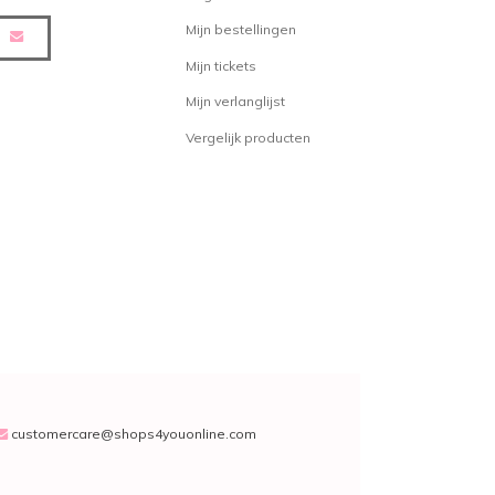
 geen waterstofperoxide toegevoegd
Mijn bestellingen
euren van het haar natuurlijk nog
 Riche is constant bezig om
Mijn tickets
op de markt te brengen, het is het
Mijn verlanglijst
it merk in de gaten te houden!
Vergelijk producten
en al gekleurd heeft en u wilt de
ehouden dan kunt u bijvoorbeeld
olour Protecting Shampoo
of de
La
rotecting Conditioner
proberen!
 Colors
rs is een semi permanente
product gebruikt moet het haar
ders zal het gewenste effect niet
 Riche Directions Colors perfect
customercare@shops4youonline.com
og meer kleur.