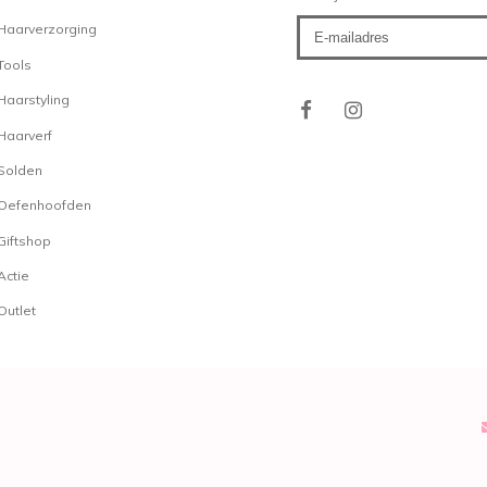
Haarverzorging
Tools
Haarstyling
Haarverf
Solden
Oefenhoofden
Giftshop
Actie
Outlet