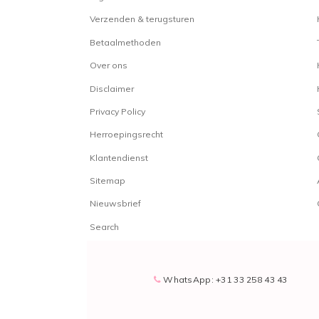
Verzenden & terugsturen
Betaalmethoden
Over ons
Disclaimer
Privacy Policy
Herroepingsrecht
Klantendienst
Sitemap
Nieuwsbrief
Search
WhatsApp: +31 33 258 43 43