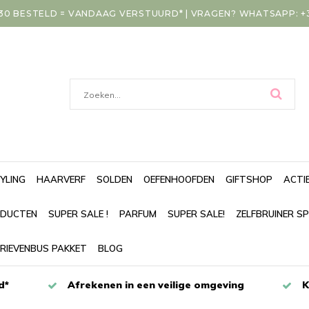
30 BESTELD = VANDAAG VERSTUURD* | VRAGEN? WHATSAPP: +31
YLING
HAARVERF
SOLDEN
OEFENHOOFDEN
GIFTSHOP
ACTI
DUCTEN
SUPER SALE !
PARFUM
SUPER SALE!
ZELFBRUINER S
RIEVENBUS PAKKET
BLOG
d*
Afrekenen in een veilige omgeving
K