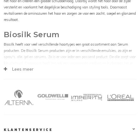
het haar en creëren een gladde schubbenlaag. Daarbij wordt het haar door de zijde
versterkt en voorkomt het dagelijkse beschadiging van styling tools. Daarnaast
revitaliseren de aminozuren het haar en zorgen ze voor een zacht, soepel en glanzend
resultaat.
Biosilk Serum
Biosilk heeft voor veel verschillende haartypes een groot assortiment aan Serum
producten. De Biosilk Serum producten zijn er in verschillende emulsies, zo zijn er
spray's, olie, gel en serums. Zo is er voor ieder een passend product. De olie zorgt voor
kleurbehoud. Daarnaast heeft het ook een verzorgende werking en hydrateert het je
Lees meer
haar.
Biosilk Silk Therapy
Biosilk Silk Therapy Lite
Biosilk Silk Therapy Coconut Oil Leave In Treatment
Biosilk Silk Therapy
BIOSILK Silk Therapy is een gewichtloze, leave-in, verfrissende haarhersteller, met
zijde verrijkt. BIOSILK Silk Therapy repareert, kalmeert en beschermt alle haartypes.
Niet op dieren getest. BIOSILK Silk Therapy is een uniek product waarmee zowel de
structuur als glans van het haar verbeterd wordt. BIOSILK Silk Therapy is geschikt
KLANTENSERVICE
voor normaal en beschadigd haar.