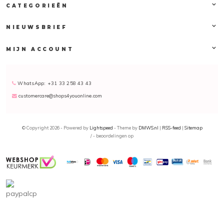
CATEGORIEËN
Biosilk Silk Therapy Lite
BIOSILK Silk Therapy Lite is een leave-in behandeling voor uw haar. BIOSILK Silk
NIEUWSBRIEF
Therapy Lite hersteld uw haar en beschermt het tegen beschadigingen in de
toekomst. BIOSILK Silk Therapy Lite is speciaal ontwikkeld voor dun tot fijn haar dat
MIJN ACCOUNT
net iets meer glans of structuur kan gebruiken.
BIOSILK Silk Therapy Lite werkt hydraterend en kan tot drie maal het eigen gewicht
aan vocht vasthouden. BIOSILK Silk Therapy Lite herstelt beschadigde delen van uw
WhatsApp: +31 33 258 43 43
haar en maakt de schubbenlaag van het haar glad wat resulteert in prachtige
customercare@shops4youonline.com
natuurlijk glanzende haren.
Als u vaak hete stylingtools gebruikt is BIOSILK Silk Therapy Lite zeker een
aanrader. BIOSILK Silk Therapy Lite hersteld de schade die ontstaan is door
© Copyright 2026 - Powered by
Lightspeed
- Theme by
DMWS.nl
|
RSS-feed
|
Sitemap
blootstelling aan hitte en voorkomt en hersteld gespleten haarpunten.
/
-
beoordelingen op
Biosilk Silk Therapy Coconut Oil Leave In Treatment
Deze licht gewicht leave in treatment van Biosilk geeft het haar een superieure
hydratatie en maakt het haar sterker daar waar nodig is. De Biosilk Silk Therapy
Coconut Oil Leave in Treatment is verrijkt met kokosnoot olie, het voorkomt gespleten
haarpunten en pluis. Het haar wordt heerlijk zacht en krijgt een schitterende glans.
Ook kan de Biosilk Silk Therapy worden gebruikt als body lotion, de huid krijgt een
heerlijk zacht gevoel en droge huid wordt tegen gegaan.