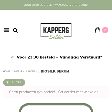
VOOR 23:30 BESTELD =VANDAAG VERSTUURD*
0
Afrekenen in een veilige omgeving
BIOSILK SERUM
HOME
/
MERKEN
/
BIOSILK
/
FILTER
Geen producten gevonden!...
Ga verder met winkelen