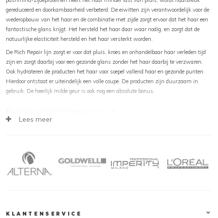
gereduceerd en doorkambaarheid verbeterd. De eiwitten zijn verantwoordelijk voor de
wederopbouw van het haar en de combinatie met zijde zorgt ervoor dat het haar een
fantastische glans krijgt. Het hersteld het haar daar waar nodig, en zorgt dat de
natuurlijke elasticiteit hersteld en het haar versterkt worden.
De Rich Repair lijn zorgt er voor dat pluis, kroes en onhandelbaar haar verleden tijd
zijn en zorgt daarbij voor een gezonde glans zonder het haar daarbij te verzwaren.
Ook hydrateren de producten het haar voor soepel vallend haar en gezonde punten.
Hierdoor ontstaat er uiteindelijk een volle coupe. De producten zijn duurzaam in
gebruik. De heerlijk milde geur is ook nog een absolute bonus.
De producten lijn bestaat o.a. uit:
Lees meer
Goldwell Dualsenses Rich Repair Restoring Serum Spray
Goldwell Dualsenses Rich Repair Restoring Shampoo
Goldwell Dualsenses Rich Repair 60 Sec. Treatment
Goldwell Dualsenses Rich Repair Intensive Restoring Serum
Goldwell Dualsenses Rich Repair 6 Effects Serum
Goldwell Dualsenses Rich Repair Restoring Conditioner
Goldwell Dualsenses Rich Repair kopen
De gehele Dualsenses Rich Repair lijn van
Goldwell
is te vinden op
hairandbeautyonline.com. Deze producten zijn snel, veilig en eenvoudig online te
KLANTENSERVICE
bestellen. Natuurlijk tegen de scherpe prijzen, houdt onze webshop in de gaten voor