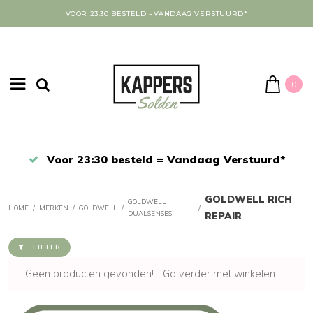
VOOR 23:30 BESTELD =VANDAAG VERSTUURD*
0
Afrekenen in een veilige omgeving
GOLDWELL RICH
GOLDWELL
HOME
/
MERKEN
/
GOLDWELL
/
/
DUALSENSES
REPAIR
FILTER
Geen producten gevonden!...
Ga verder met winkelen