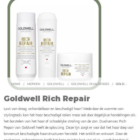
HOME
/
MERKEN
/
GOLDWELL
/
GOLDWELL DUALSENSES
/
GOLDWELL RICH REPAIR
Goldwell Rich Repair
Last van droog, onhandelbaar en beschadigd haar? Mede door de warmte van
stylingtools kan het haar beschadigd raken maar ook door dagelijkse handelingen als
het borstelen van het haar of schadelijke straling van de zon. Dualsenses Rich
Repair van Goldwell heeft de oplossing. Deze lijn zorgt er voor dat het haar diep van
binnenuit beschadigde haarstructuren hersteld. Het ontklit en ontwart. Door de
pashmina-zijdeproteïnen heeft het haar minder last van pluis, wordt haarbreuk