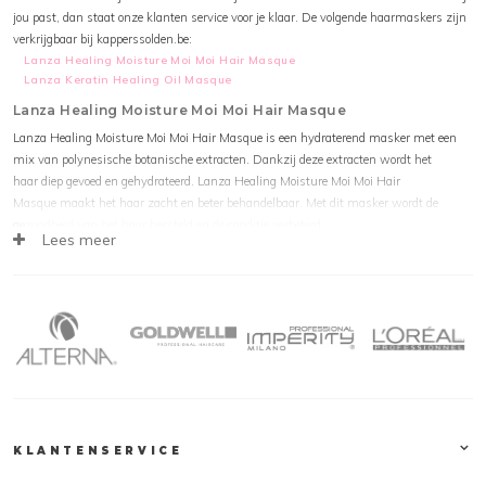
jou past, dan staat onze klanten service voor je klaar. De volgende haarmaskers zijn
verkrijgbaar bij kapperssolden.be:
Lanza Healing Moisture Moi Moi Hair Masque
Lanza Keratin Healing Oil Masque
Lanza Healing Moisture Moi Moi Hair Masque
Lanza Healing Moisture Moi Moi Hair Masque is een hydraterend masker met een
mix van polynesische botanische extracten. Dankzij deze extracten wordt het
haar diep gevoed en gehydrateerd. Lanza Healing Moisture Moi Moi Hair
Masque maakt het haar zacht en beter behandelbaar. Met dit masker wordt de
gezondheid van het haar hersteld en de conditie verbeterd.
Lees meer
Lanza Keratin Healing Oil Masque
Lanza Keratin Healing Oil Masque is een zeer luxe haarmasker welke het haar
optimaal verzorgt. Dit masker herstelt de vochtbalans en verzacht het haar. Lanza
Keratin Healing Oil Masque bevat een mix van botanische oliën. Deze mix voedt en
hydrateert het haar. Dit resulteert in zijdezacht haar met een prachtige glans.
Naast het gebruik van een haarmasker hoort natuurlijk een shampoo. Neem een
kijkje bij het uitgebreide assortiment aan
Lanza Shampoos
verkrijgbaar bij
kapperssolden. Tip: gebruik bij elke was een
conditioner
en eenmaal per week een
Lanza haarmasker.
KLANTENSERVICE