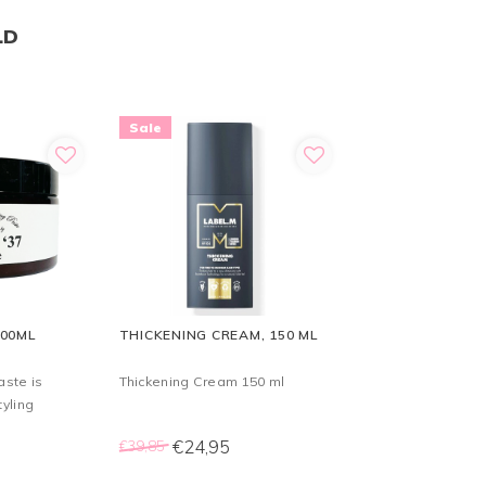
LD
Sale
100ML
THICKENING CREAM, 150 ML
aste is
Thickening Cream 150 ml
yling
voorziet
€24,95
€39,85
.