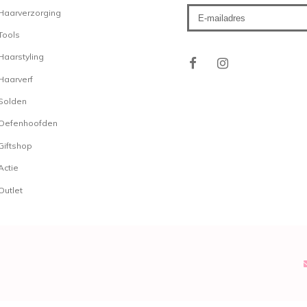
Haarverzorging
Tools
Haarstyling
Haarverf
Solden
Oefenhoofden
Giftshop
Actie
Outlet