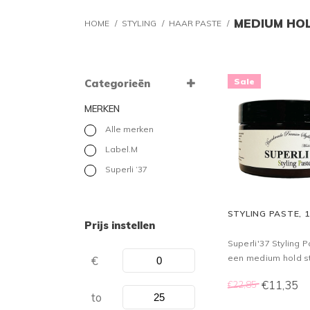
MEDIUM HO
HOME
/
STYLING
/
HAAR PASTE
/
Sale
Categorieën
MERKEN
Alle merken
Label.M
Superli ‘37
STYLING PASTE, 
Prijs instellen
Superli'37 Styling P
een medium hold st
€
pasta die het haar 
€11,35
€22,85
van een matte look
to