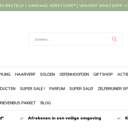
30 BESTELD = VANDAAG VERSTUURD* | VRAGEN? WHATSAPP: +31
YLING
HAARVERF
SOLDEN
OEFENHOOFDEN
GIFTSHOP
ACTI
DUCTEN
SUPER SALE !
PARFUM
SUPER SALE!
ZELFBRUINER S
RIEVENBUS PAKKET
BLOG
d*
Afrekenen in een veilige omgeving
K