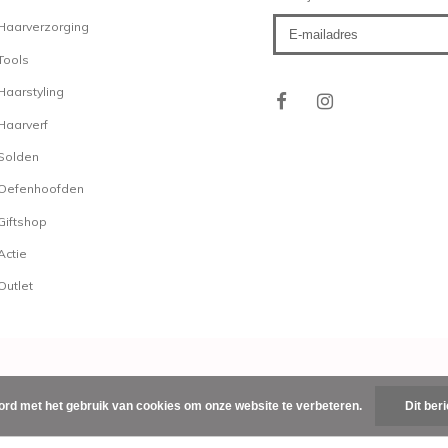
Haarverzorging
Wella Collectie
Tools
De gehele
Wella
collecti
is te vinden op kappersso
Haarstyling
veilig en eenvoudig online
Haarverf
scherpste prijzen. Houd
Solden
laatste aanbiedingen, act
jouw favoriete product ex
Oefenhoofden
Giftshop
Actie
Klantendienst
Outlet
Op Kapperssolden.be bi
professionele haarprodu
promoties! Alle orders w
logistiek magazijn in he
pakketten verlaten dage
ord met het gebruik van cookies om onze website te verbeteren.
Dit ber
een tevreden klant. Voor
leveringen, contacteer ger