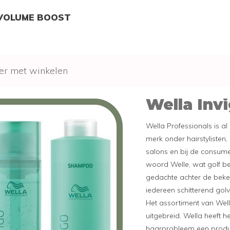
 VOLUME BOOST
er met winkelen
Wella Inv
Wella Professionals is al
merk onder hairstylisten,
salons en bij de consume
woord Welle, wat golf be
gedachte achter de bek
iedereen schitterend go
Het assortiment van Well
uitgebreid. Wella heeft h
haarprobleem een produc