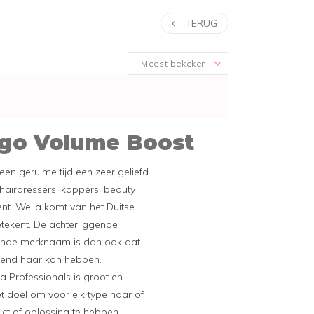
TERUG
Meest bekeken
igo Volume Boost
 een geruime tijd een zeer geliefd
 hairdressers, kappers, beauty
nt. Wella komt van het Duitse
tekent. De achterliggende
ende merknaam is dan ook dat
lvend haar kan hebben.
a Professionals is groot en
et doel om voor elk type haar of
t of oplossing te hebben.