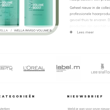
Geheel nieuw in de collect
professionele haarprodu
gevoel thuis te ervaren.
producten zijn geschikt v
ELLA
/
WELLA INVIGO VOLUME BOOST
samenstelling van vitami
Lees meer
de nieuwste technologie
van Invigo bij elk gebru
Wella Invigo Volum
Wella Invigo Volume Boos
kapsel. De volgende produ
onze website:
Wella Invigo Volume B
Wella Invigo Volume Bo
Wella Invigo Volume B
CATEGORIEËN
NIEUWSBRIEF
Wella Invigo Volume Bo
Wella Invigo Volume B
Merken
Meld je aan voor onze nieuw