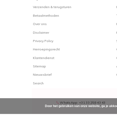
Verzenden & terugsturen
Betaalmethoden
Over ons
Disclaimer
Privacy Policy
Herroepingsrecht
Klantendienst
Sitemap
Nieuwsbrief
Search
WhatsApp: +31 33 258 43 43
Door het gebruiken van onze website, ga je akko