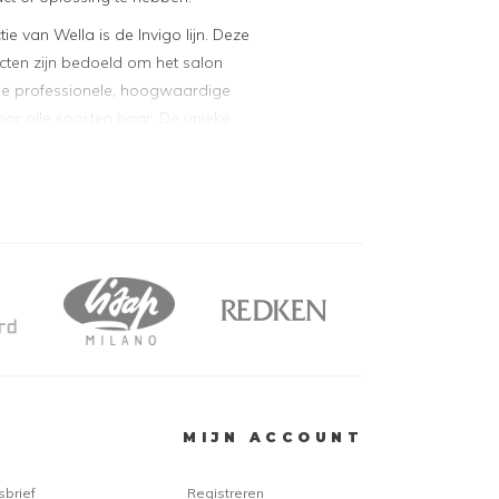
ie van Wella is de Invigo lijn. Deze
cten zijn bedoeld om het salon
 De professionele, hoogwaardige
oor alle soorten haar. De unieke
nes, verzorgende ingrediënten en
 zorgen ervoor dat de producten
ik het haar maximaal verzorgen.
e Boost Assortiment
t geeft extra volume aan ieder
cten uit deze lijn zijn te vinden op
oost Bodifying Shampoo
ost Crystal Mask
oost Booster
MIJN ACCOUNT
ost Uplifting Care Spray
oost Bodifying Foam
sbrief
Registreren