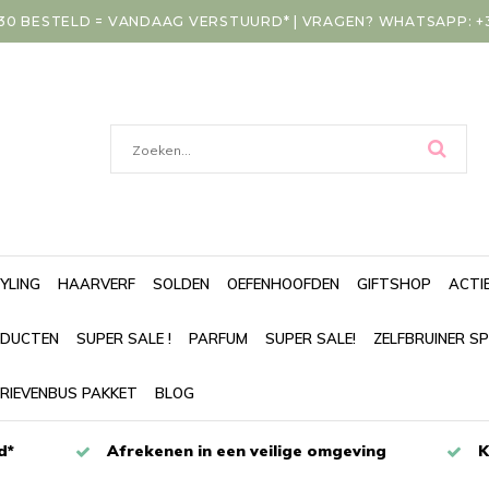
30 BESTELD = VANDAAG VERSTUURD* | VRAGEN? WHATSAPP: +31
YLING
HAARVERF
SOLDEN
OEFENHOOFDEN
GIFTSHOP
ACTI
DUCTEN
SUPER SALE !
PARFUM
SUPER SALE!
ZELFBRUINER S
RIEVENBUS PAKKET
BLOG
d*
Afrekenen in een veilige omgeving
K