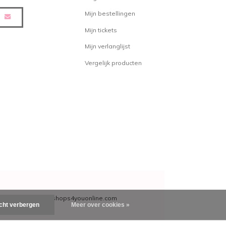
Mijn bestellingen
Mijn tickets
e, waaronder Invigo Volume Boost,
lden.be. Deze producten zijn snel,
Mijn verlanglijst
 te bestellen. Natuurlijk tegen de
Vergelijk producten
 onze webshop in de gaten voor de
ies en kortingscodes, zodat jij
tra voordelig kunt bestellen.
eden wij een groot gamma
cten aan, tegen de beste
orden verstuurd vanuit ons
t midden van het land. Honderden
lijks ons magazijn op weg naar
customercare@shops4youonline.com
icht verbergen
Meer over cookies »
 vragen over producten of
ust onze klantendienst. Wij zijn te