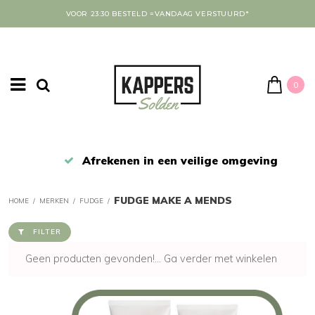
VOOR 23:30 BESTELD =VANDAAG VERSTUURD*
0
Afrekenen in een veilige omgeving
FUDGE MAKE A MENDS
HOME
/
MERKEN
/
FUDGE
/
FILTER
Geen producten gevonden!...
Ga verder met winkelen