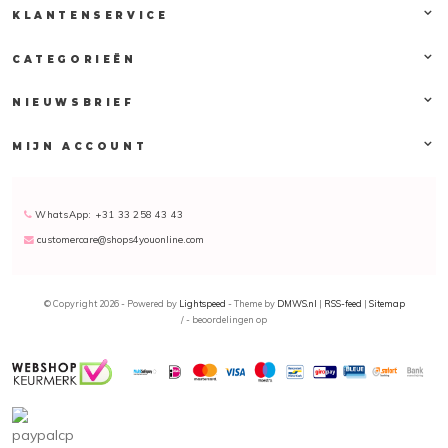
KLANTENSERVICE
CATEGORIEËN
NIEUWSBRIEF
MIJN ACCOUNT
WhatsApp: +31 33 258 43 43
customercare@shops4youonline.com
© Copyright 2026 - Powered by
Lightspeed
- Theme by
DMWS.nl
|
RSS-feed
|
Sitemap
/
-
beoordelingen op