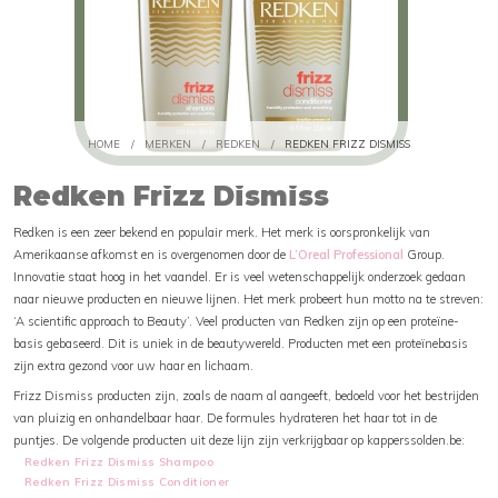
HOME
/
MERKEN
/
REDKEN
/
REDKEN FRIZZ DISMISS
Redken Frizz Dismiss
Redken is een zeer bekend en populair merk. Het merk is oorspronkelijk van
Amerikaanse afkomst en is overgenomen door de
L’Oreal Professional
Group.
Innovatie staat hoog in het vaandel. Er is veel wetenschappelijk onderzoek gedaan
naar nieuwe producten en nieuwe lijnen. Het merk probeert hun motto na te streven:
‘A scientific approach to Beauty’. Veel producten van Redken zijn op een proteïne-
basis gebaseerd. Dit is uniek in de beautywereld. Producten met een proteïnebasis
zijn extra gezond voor uw haar en lichaam.
Frizz Dismiss producten zijn, zoals de naam al aangeeft, bedoeld voor het bestrijden
van pluizig en onhandelbaar haar. De formules hydrateren het haar tot in de
puntjes. De volgende producten uit deze lijn zijn verkrijgbaar op kapperssolden.be:
Redken Frizz Dismiss Shampoo
Redken Frizz Dismiss Conditioner