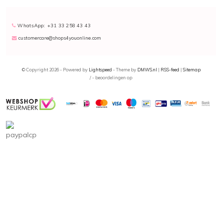
WhatsApp: +31 33 258 43 43
customercare@shops4youonline.com
© Copyright 2026 - Powered by
Lightspeed
- Theme by
DMWS.nl
|
RSS-feed
|
Sitemap
/
-
beoordelingen op