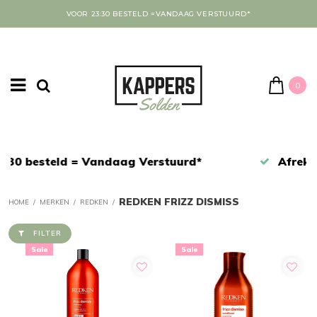
VOOR 23:30 BESTELD =VANDAAG VERSTUURD*
0
Afrekenen in een veilige omgeving
REDKEN FRIZZ DISMISS
HOME
/
MERKEN
/
REDKEN
/
FILTER
Sale
Sale