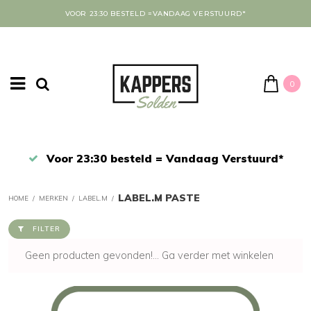
VOOR 23:30 BESTELD =VANDAAG VERSTUURD*
0
rd*
Afrekenen in een veilige omgeving
LABEL.M PASTE
HOME
/
MERKEN
/
LABEL.M
/
FILTER
Geen producten gevonden!...
Ga verder met winkelen