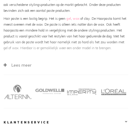
ook verscheidene stylingsproducten op de markt gebracht. Onder deze producten
bevinden zich ook een aantal paste producten.
Hair paste is een lastig begrip. Het is geen
gel
,
wax
of clay. De Haarpasta komt het
meest overeen met de wax. De paste is alleen iets natter dan de wax. Ook heeft
haarpasta een mindere hold in vergelijking met de andere stylingsproducten. Het
product is vooral geschikt voor het restylen van het haar gedurende de dag. Met het
gebruik van de paste wordt het haar namelijk niet zo hard als het zou worden met
gel of wax. Hierdoor is er gemakkelijk weer een ander model in te brengen.
Assortiment Label.M Paste
Lees meer
Op kapperssolden.be verkopen wij verschillende haarpastas van Label.M:
Label M Power Paste
: een paste met een flexibele hold die het haar een
glanzende gezonde uitstraling geeft.
Label M Men Deconstructor
: een paste die speciaal is ontwikkeld voor de man
en het haar extra volume geeft.
Label M Matte Paste
: een haarpasta die een mat effect geeft en het haar
beschermt tegen UV-straling.
Label.M Collectie
KLANTENSERVICE
De gehele
Label.M
collectie, waaronder Label.M Paste, is te vinden op
kapperssolden.be. Deze producten zijn snel, veilig en eenvoudig online te bestellen.