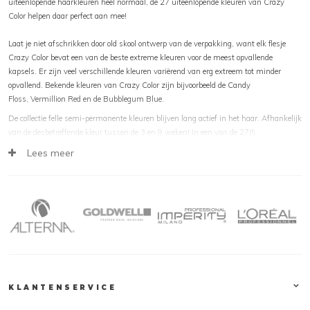
uiteenlopende haarkleuren heel normaal, de 27 uiteenlopende kleuren van Crazy
Color helpen daar perfect aan mee!
Laat je niet afschrikken door old skool ontwerp van de verpakking, want elk flesje
Crazy Color bevat een van de beste extreme kleuren voor de meest opvallende
kapsels. Er zijn veel verschillende kleuren variërend van erg extreem tot minder
opvallend. Bekende kleuren van Crazy Color zijn bijvoorbeeld de Candy
Floss, Vermillion Red en de Bubblegum Blue.
De collectie felle semi-permanente kleuren blijven lang actief in het haar. Afhankelijk
van de desbetreffende kleur tussen de 3 en 9 weken! In een van de 27(!)
verschillende roze flesjes, zit altijd een kleur die perfect bij uw haar past. De Crazy
Lees meer
Color hair dye wordt over de hele wereld gebruikt. Ook dankzij al deze kleuren zit er
altijd wel een kleur bij die precies bij het seizoen, of de huidige trend past!
De producten van Crazy Color kunnen zowel in de kapsalon als thuis gebruikt
worden en worden niet getest op dieren. Of je nu een opvallend detail aan je kapsel
wilt toevoegen of je gehele haar wilt verven, met deze opvallende roze potjes kan het
allemaal. Maak je statement, wees uniek, anders, gedurft en gewaagd! Laat jezelf
zien! Crazy Color is er voor jou.
Klantcontact
Op Kapperssolden.be bieden wij een groot gamma professionele haarproducten aan,
KLANTENSERVICE
tegen de beste promoties! Voor vragen over producten of leveringen, contacteer gerust
onze klantendienst. Deze is te bereiken op 0031 33 258 43 43 of via