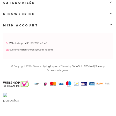
CATEGORIEËN
customercare@shops4youonline.com
.
NIEUWSBRIEF
MIJN ACCOUNT
WhatsApp: +31 33 258 43 43
customercare@shops4youonline.com
© Copyright 2026 - Powered by
Lightspeed
- Theme by
DMWS.nl
|
RSS-feed
|
Sitemap
/
-
beoordelingen op