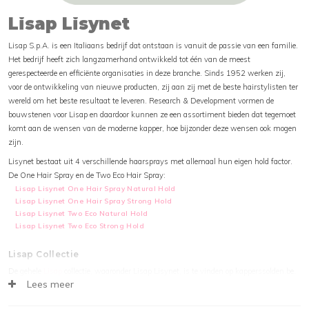
Lisap Lisynet
Lisap S.p.A. is een Italiaans bedrijf dat ontstaan is vanuit de passie van een familie.
Het bedrijf heeft zich langzamerhand ontwikkeld tot één van de meest
gerespecteerde en efficiënte organisaties in deze branche. Sinds 1952 werken zij,
voor de ontwikkeling van nieuwe producten, zij aan zij met de beste hairstylisten ter
wereld om het beste resultaat te leveren. Research & Development vormen de
bouwstenen voor Lisap en daardoor kunnen ze een assortiment bieden dat tegemoet
komt aan de wensen van de moderne kapper, hoe bijzonder deze wensen ook mogen
zijn.
Lisynet bestaat uit 4 verschillende haarsprays met allemaal hun eigen hold factor.
De One Hair Spray en de Two Eco Hair Spray:
Lisap Lisynet One Hair Spray Natural Hold
Lisap Lisynet One Hair Spray Strong Hold
Lisap Lisynet Two Eco Natural Hold
Lisap Lisynet Two Eco Strong Hold
Lisap Collectie
De gehele
Lisap
collectie, waaronder Lisap Lisynet, is te vinden op kapperssolden.be.
Lees meer
Deze producten zijn snel, veilig en eenvoudig online te bestellen. Natuurlijk tegen de
scherpste prijzen. Houd onze webshop in de gaten voor de laatste aanbiedingen,