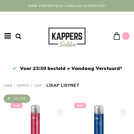
VOOR 23:30 BESTELD =VANDAAG VERSTUURD*
0
Afrekenen in een veilige omgeving
LISAP LISYNET
HOME
/
MERKEN
/
LISAP
/
FILTER
Sale
Sale