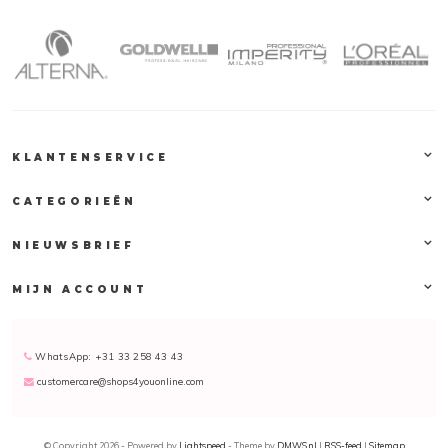
acties en kortingscodes, zodat jij jouw favoriete product extra voordelig kunt bestellen.
Klantendienst
Op Kapperssolden.be bieden wij een groot gamma professionele haarproducten aan,
tegen de beste promoties! Alle orders worden verstuurd vanuit ons logistiek magazijn
in het midden van het land. Honderden pakketten verlaten dagelijks ons magazijn op
weg naar een tevreden klant. Voor vragen over producten of leveringen, contacteer
KLANTENSERVICE
gerust onze klantendienst. Wij zijn te bereiken op 03 304 82 77 of
via
customercare@shops4youonline.com
. Wij zijn ook te vinden
CATEGORIEËN
via
Facebook
of
Instagram
.
NIEUWSBRIEF
MIJN ACCOUNT
WhatsApp: +31 33 258 43 43
customercare@shops4youonline.com
© Copyright 2026 - Powered by
Lightspeed
- Theme by
DMWS.nl
|
RSS-feed
|
Sitemap