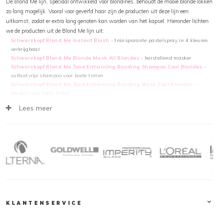
De Blond Me lijn, speciaal ontwikkeld voor blondines, behoudt de mooie blonde lokken
zo lang mogelijk. Vooral voor geverfd haar zijn de producten uit deze lijn een
uitkomst, zodat er extra lang genoten kan worden van het kapsel. Hieronder lichten
we de producten uit de Blond Me lijn uit:
Schwarzkopf Blond Me Instant Blush
- transparante pastelspray in 4 kleuren
verkrijgbaar
Schwarzkopf Blond Me Blonde Mask All Blondes
- herstellend masker
Schwarzkopf Blond Me Tone Enhancing Bonding Shampoo Cool Blondes
-
sulfaatvrije shampoo voor koele tinten
Schwarzkopf Blond Me Tone Enhancing Bonding Mask Cool Blondes
-
masker voor koele tinten
Schwarzkopf Blond Me Premium Developer
- in 4 sterktes verkrijgbaar
Lees meer
Schwarzkopf Blond Me Keratin Restore Intense Care Bonding Potion
-
verzorgend concentraat
Schwarzkopf Blond Me Tone Enhancing Bonding Shampoo Warm Blondes
-
sulfaatvrije shampoo voor warme tinten
Schwarzkopf Blond Me Tone Enhancing Bonding Mask Warm Blondes
-
masker voor warme tinten
Schwarzkopf Blond Me Bond Enforcing Premium Lightener 9+
-
keralamination zorgt voor optimale kleurintensiteit
Schwarzkopf Blond Me Smooth & Shine Elixir All Blondes
- verzorgende glans
spray
Schwarzkopf Blond Me Keratin Shampoo All Blondes
- shampoo gaat gele
KLANTENSERVICE
tinten tegen