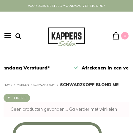
VOOR 23:30 BESTELD =VANDAAG VERSTUURD*
0
Afrekenen in een veilige omgeving
SCHWARZKOPF BLOND ME
HOME
/
MERKEN
/
SCHWARZKOPF
/
FILTER
Geen producten gevonden!...
Ga verder met winkelen