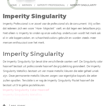
HOME
/
MERKEN
/
IMPERITY PROFESSIONAL
/
IMPERITY SINGULARITY
Imperity Singularity
Imperity Professional is er zowel voor de professional als de consument. Wij willen
dat iedereen zich een ware “Hare- Majesteit” voelt, en dat tegen een betaalbare prijs.
Niet alleen is Imperity te vinden op onze webshop, ondertussen wordt het merk ook
al in vele kapperszaken, en schoonheidssalons gebruikt en worden steeds meer
mensen enthousiast over het merk.
Imperity Singularity
De Imperity Singularity lijn bevat drie verschillende soorten verf. De Singularity color
haarverf bestaat uit professionele haarverf die grijsdekking garandeert. De Imperity
Singularity Metallics bestaat uit vier mooie metallic kleuren die ieder geheel uniek
zijn. Deze permanente metallic kleuren zorgen voor eigentijdse kapsels die zeker
zullen opvallen. Tenslotte is er nog de Imperity Singularity Pastel haarverf die
bestaat uit 9 te gekke pastelkleuren.
Imperity Singularity Color Haarverf
Imperity Singularity Metallics
Imperity Singularity Pastel
Imperity Singularity Oxivator
Lees meer