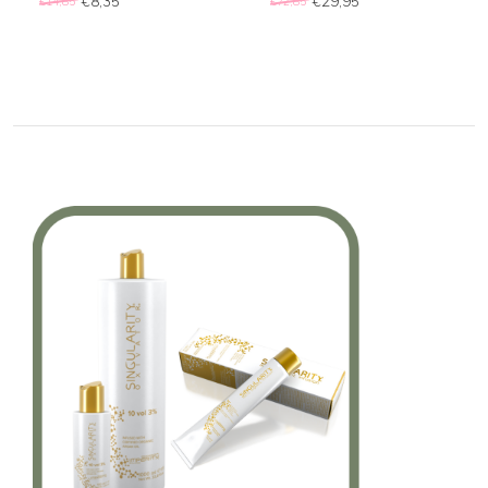
€8,35
€29,95
€14,85
€72,85