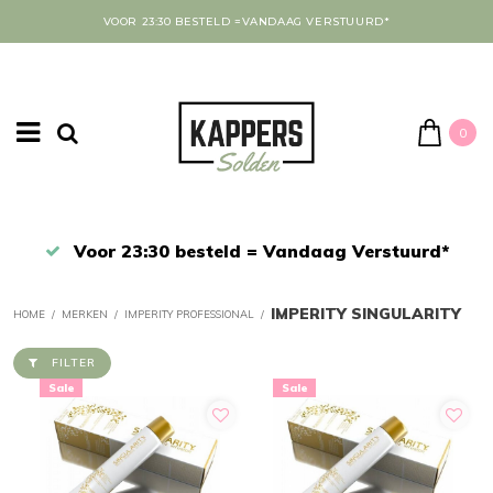
VOOR 23:30 BESTELD =VANDAAG VERSTUURD*
0
Afrekenen in een veilige omgeving
IMPERITY SINGULARITY
HOME
/
MERKEN
/
IMPERITY PROFESSIONAL
/
FILTER
Sale
Sale