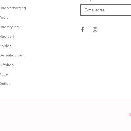
Haarverzorging
Tools
Haarstyling
Haarverf
Solden
Oefenhoofden
Giftshop
Actie
Outlet