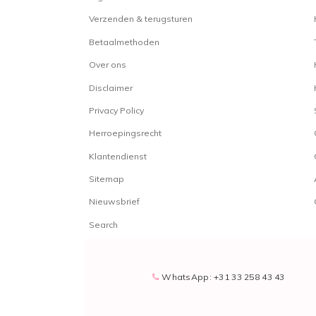
Verzenden & terugsturen
Betaalmethoden
Over ons
Disclaimer
Privacy Policy
Herroepingsrecht
Klantendienst
Sitemap
Nieuwsbrief
Search
WhatsApp: +31 33 258 43 43