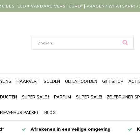
30 BESTELD = VANDAAG VERSTUURD* | VRAGEN? WHATSAPP: +31
YLING
HAARVERF
SOLDEN
OEFENHOOFDEN
GIFTSHOP
ACTI
DUCTEN
SUPER SALE !
PARFUM
SUPER SALE!
ZELFBRUINER S
RIEVENBUS PAKKET
BLOG
d*
Afrekenen in een veilige omgeving
K