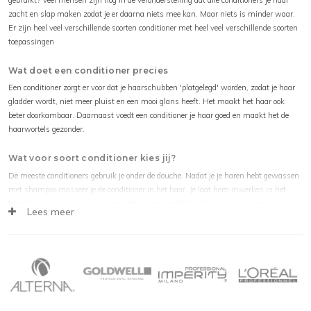
zacht en slap maken zodat je er daarna niets mee kan. Maar niets is minder waar.
Er zijn heel veel verschillende soorten conditioner met heel veel verschillende soorten
toepassingen
Wat doet een conditioner precies
Een conditioner zorgt er voor dat je haarschubben 'platgelegd' worden, zodat je haar
gladder wordt, niet meer pluist en een mooi glans heeft. Het maakt het haar ook
beter doorkambaar. Daarnaast voedt een conditioner je haar goed en maakt het de
haarwortels gezonder.
Wat voor soort conditioner kies jij?
De meeste conditioners gebruik je onder de douche. Nadat je je haren hebt gewassen
met shampoo masseer je de conditioner in het haar. Je laat hem inwerken in het
haar (hoe lang, hangt af van het product) en spoelt het daarna goed uit met
Lees meer
lauwwarm water. Je haar zal ook direct lekker zacht en glad aanvoelen! Er zijn ook
leave-in conditioners tegenwoordig. Deze breng je aan op handdoekdroog of droog
haar en spoel je niet uit. Daarnaast zijn er conditioners voor een specifiek soort haar,
zoals gekleurd, droog, vet of beschadigd haar. Kies altijd een conditioner die bij je haar
en haartype past, net als een shampoo. En bij voorkeur van hetzelfde merk en de lijn
waar je de shampoo ook van gebruikt. Dit versterkt het effect en de behandeling.