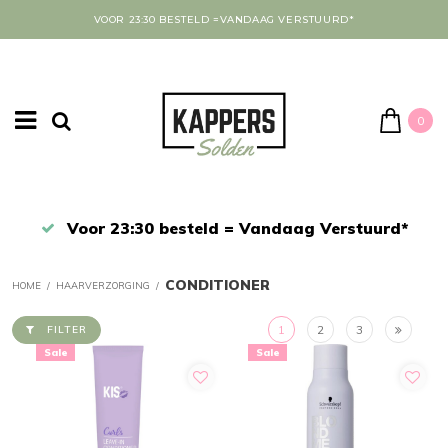
VOOR 23:30 BESTELD =VANDAAG VERSTUURD*
0
Afrekenen in een veilige omgeving
CONDITIONER
HOME
/
HAARVERZORGING
/
1
2
3
FILTER
Sale
Sale