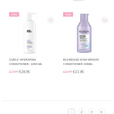
Sale
Sale
CURLS HYDRATING
BLONDAGE HIGH BRIGHT
CONDITIONER, 1000 ML
CONDITIONER 300ML
€28,95
€21,95
€74,85
€32,85
1
2
3