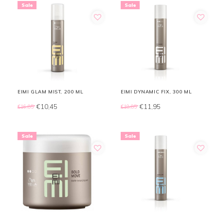
Sale
Sale
EIMI GLAM MIST, 200 ML
EIMI DYNAMIC FIX, 300 ML
€10,45
€11,95
€16,85
€18,85
Sale
Sale