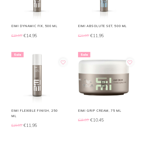
EIMI DYNAMIC FIX, 500 ML
EIMI ABSOLUTE SET, 500 ML
€14,95
€11,95
€19,85
€21,85
Sale
Sale
EIMI FLEXIBLE FINISH, 250
EIMI GRIP CREAM, 75 ML
ML
€10,45
€16,85
€11,95
€15,85