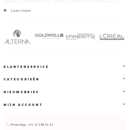
sublijnen, namelijk Wella Fixing, Wella Shine, Wella Smooth, Wella Texture, en
Wella Volume.
Lees meer
EIMI Fixing
– de producten in deze lijn maken het kapsel helemaal af en zorgen
ervoor dat de haren voor de rest van de dag in model blijven zitten.
EIMI Super Set
- haarlak sterke fixatie
EIMI Stay Styled
- finishing haarspray medium
EIMI Absolute Set
- haarlak zeer sterke fixatie
EIMI Flexible Finish
- flexibele hold
EIMI Dynamic Mist
- haarlak holdfactor 2
EIMI Shine
– voor glans om te stralen, glinsteren en glimmen.
KLANTENSERVICE
EIMI Glam Mist
- glansspray
EIMI Just Brilliant
- styling pommade
CATEGORIEËN
EIMI Texture
– voor meer textuur om een woelige of juist hele strakke look te
NIEUWSBRIEF
creëren.
EIMI Pearl Styler
- gel
MIJN ACCOUNT
EIMI Texture Touch
- matte styling clay
EIMI Shape Shift
- styling gum medium hold
EIMI Ocean Spritz
- beachlook haarspray
EIMI Bold Move
- stylingpasta
WhatsApp: +31 33 258 43 43
EIMI Shape Me
- styling gel met langdurige hold