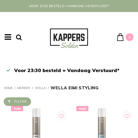
VOOR 23:30 BESTELD =VANDAAG VERSTUURD*
0
Afrekenen in een veilige omgeving
WELLA EIMI STYLING
HOME
/
MERKEN
/
WELLA
/
FILTER
Sale
Sale