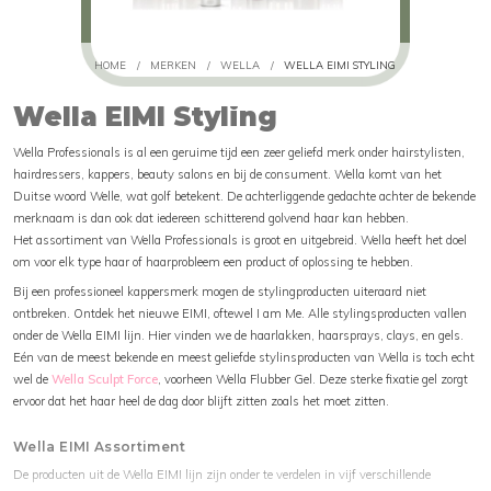
HOME
/
MERKEN
/
WELLA
/
WELLA EIMI STYLING
Wella EIMI Styling
Wella Professionals is al een geruime tijd een zeer geliefd merk onder hairstylisten,
hairdressers, kappers, beauty salons en bij de consument. Wella komt van het
Duitse woord Welle, wat golf betekent. De achterliggende gedachte achter de bekende
merknaam is dan ook dat iedereen schitterend golvend haar kan hebben.
Het assortiment van Wella Professionals is groot en uitgebreid. Wella heeft het doel
om voor elk type haar of haarprobleem een product of oplossing te hebben.
Bij een professioneel kappersmerk mogen de stylingproducten uiteraard niet
ontbreken. Ontdek het nieuwe EIMI, oftewel I am Me. Alle stylingsproducten vallen
onder de Wella EIMI lijn. Hier vinden we de haarlakken, haarsprays, clays, en gels.
Eén van de meest bekende en meest geliefde stylinsproducten van Wella is toch echt
wel de
Wella Sculpt Force
, voorheen Wella Flubber Gel. Deze sterke fixatie gel zorgt
ervoor dat het haar heel de dag door blijft zitten zoals het moet zitten.
Wella EIMI Assortiment
De producten uit de Wella EIMI lijn zijn onder te verdelen in vijf verschillende