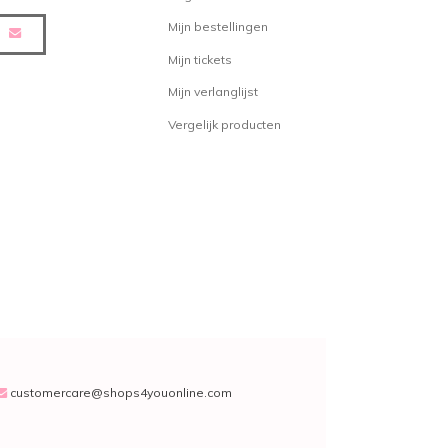
Mijn bestellingen
ij verkopen is de De
Daily shampoo
.
Mijn tickets
 voor dagelijks gebruik. De
Mijn verlanglijst
minder vette hoofdhuid en reinigt
Vergelijk producten
belangrijk om een kleine
gebruiken. Deze kleine
ief genoeg. Naast de Daily Shampoo
urizing shampoo
. Dit product
van het haar. Daarnaast wordt de
reinigd. Ook krijgt het haar een
 van het product.
ampoo kopen
eilig en eenvoudig online te
n de scherpste prijzen. Reken af in
customercare@shops4youonline.com
ing. Houdt onze webshop in de
nbiedingen, acties en