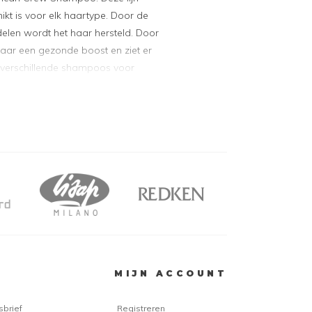
kt is voor elk haartype. Door de
delen wordt het haar hersteld. Door
 haar een gezonde boost en ziet er
jn verschillende shampoos voor
mpoos
mpoos uit de lijn van American
aartypes. Hieronder lichten wij
 voor u:
shampoo, conditioner en body-wash in één.
leanser
: een shampoo die zelfs de meest
uit het haar verwijdert.
ndruff + Sebum Control Shampoo
: voorkomt
 helpt tegen een droge hoofdhuid.
MIJN ACCOUNT
on Blend Shampoo
: voorkomt kleurvervaging en
jze haar.
sbrief
Registreren