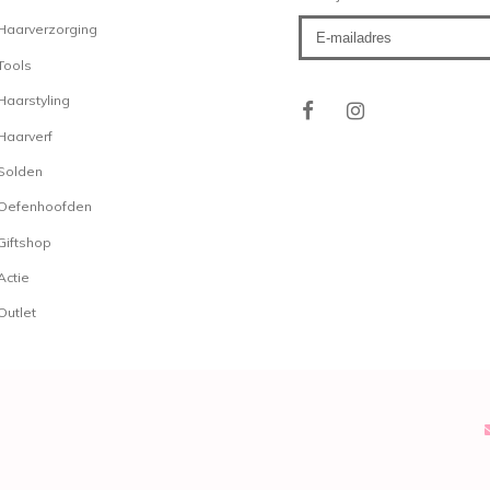
Daily Shampoo
Haarverzorging
Een ander pareltje dat w
Tools
Deze shampoo is geschikt
Haarstyling
shampoo zorgt voor een 
Haarverf
het haar grondig. Het is 
hoeveelheid shampoo te 
Solden
hoeveelheid is al effect
Oefenhoofden
is er ook een
Daily Moist
Giftshop
herstelt de vochtbalans 
Actie
hoofdhuid verzorgd en ge
volume boost na gebruik
Outlet
American Crew Sh
De producten zijn snel, v
bestellen. Natuurlijk tege
een veilige betaalomgev
gaten voor de laatste aa