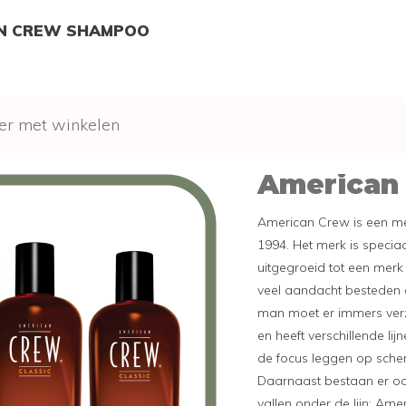
N CREW SHAMPOO
er met winkelen
American
American Crew is een me
1994. Het merk is specia
uitgegroeid tot een mer
veel aandacht besteden a
man moet er immers verz
en heeft verschillende lijn
de focus leggen op scher
Daarnaast bestaan er oo
vallen onder de lijn: Am