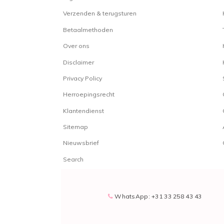
Verzenden & terugsturen
Betaalmethoden
Over ons
Disclaimer
Privacy Policy
Herroepingsrecht
Klantendienst
Sitemap
Nieuwsbrief
Search
WhatsApp: +31 33 258 43 43