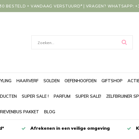
30 BESTELD = VANDAAG VERSTUURD* | VRAGEN? WHATSAPP: +31
YLING
HAARVERF
SOLDEN
OEFENHOOFDEN
GIFTSHOP
ACTI
DUCTEN
SUPER SALE !
PARFUM
SUPER SALE!
ZELFBRUINER S
RIEVENBUS PAKKET
BLOG
d*
Afrekenen in een veilige omgeving
K