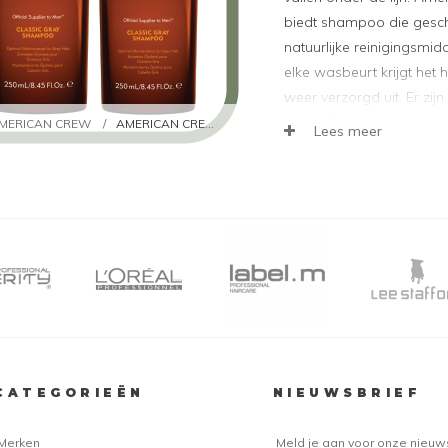
biedt shampoo die geschi
natuurlijke reinigingsmid
elke wasbeurt krijgt het
weer verzorgd uit. Er zi
verschillende haartypes.
MERICAN CREW
/
AMERICAN CREW SHAMPOO
Lees meer
Verschillende Sha
Er zijn verschillende sha
Crew voor verschillende h
een aantal shampoos uit
American Crew 3 in 1
: 
American Crew Power C
sterke stylingproducten 
American Crew Anti Da
jeuk, bestrijdt roos en
CATEGORIEËN
NIEUWSBRIEF
American Crew Precisi
verheldering van de gri
Merken
Meld je aan voor onze nieuw